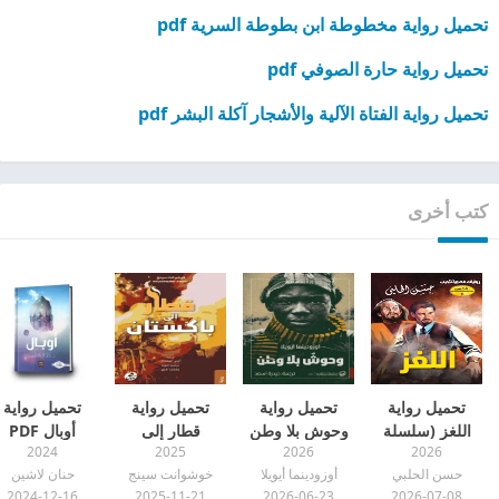
تحميل رواية مخطوطة ابن بطوطة السرية pdf
تحميل رواية حارة الصوفي pdf
تحميل رواية الفتاة الآلية والأشجار آكلة البشر pdf
كتب أخرى
تحميل رواية
تحميل رواية
تحميل رواية
تحميل رواية
اللغز (سلسلة
وحوش بلا وطن
قطار إلى
أوبال PDF
2024
2025
2026
2026
تاكسي 6) pdf
pdf
باكستان pdf
حسن الحلبي
أوزودينما أيويلا
خوشوانت سينج
حنان لاشين
2024-12-16
2025-11-21
2026-06-23
2026-07-08