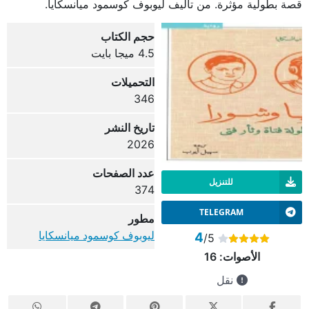
قصة بطولية مؤثرة. من تأليف ليوبوف كوسمود ميانسكايا.
حجم الكتاب
4.5 ميجا بايت
التحميلات
346
تاريخ النشر
2026
عدد الصفحات
للتنزيل
374
TELEGRAM
مطور
ليوبوف كوسمود ميانسكايا
4
/5
الأصوات:
16
نقل