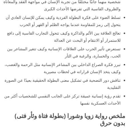
شخصية منهما جانبًا مختلفًا من تجربة الإنسان في مواجهة الفقد والمعاناة
والظروف القاسية التي تفرضها الأحداث الكبرى
تسلط الضوء على فكرة البطولة الفردية وكيف يمكن للإنسان العادي أن
يتحول إلى رمز للمقاومة عندما يواجه الظلم أو القهر أو الحرب
تعالج العلاقة بين الألم والذاكرة وكيف تتحول التجارب القاسية إلى دافع
للاستمرار أو الانتقام أو البحث عن العدالة
تستعرض تأثير الحرب على العلاقات الإنسانية وكيف تتغير المشاعر بين
الحب، والخسارة، والرغبة في الثأر
تبرز فكرة الصراع الداخلي بين المشاعر الإنسانية مثل الرحمة والغضب،
وكيف يتخذ الإنسان قراراته في لحظات مصيرية
تناقش دور التضحية في تشكيل معنى البطولة الحقيقية بعيدًا عن الصورة
التقليدية
تقدم رؤية إنسانية عميقة تركز على الجانب النفسي للشخصيات أكثر من
الأحداث العسكرية نفسها
ملخص رواية زويا وشورا (بطولة فتاة وثأر فتى)
بدون حرق