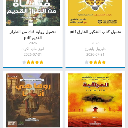
تحميل كتاب التفكير الخارق pdf
تحميل رواية فتاة من الطراز
القديم pdf
2026
2026
جابرييل واينبرج
لويزا ماي ألكوت
2026-07-31
2026-07-31