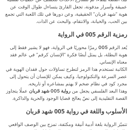
عميقة وأسرار مدفونة، تجعل القارئ يتساءل طوال الوقت عن
هوية “شهد قربان” الحقيقية، وعن دورها في تلك اللعبة التي تجمع
بين الحب، والخيانة، والانتقام، والبحث عن الذات.
رمزية الرقم 005 في الرواية
يُعد الرقم
005
رمزًا محوريًا في الرواية، فهو لا يشير فقط إلى
هوية البطلة، بل يمثل أيضًا فكرة “الإنسان كرقم” في عالم فقد
معناه الإنساني.
الكاتبة تستخدم هذا الرمز لتطرح تساؤلات حول فقدان الهوية في
عصر السرعة والتكنولوجيا، وكيف يمكن للإنسان أن يتحول إلى
مجرد كود في نظام ضخم لا يهتم بمشاعره أو تاريخه.
وهذا البعد الفلسفي يجعل من
رواية 005 شهد قربان
عملًا يتجاوز
القصة التقليدية إلى نصّ يعالج قضايا الوجود والحرية والذاكرة.
الأسلوب واللغة في رواية 005 شهد قربان
تتميّز الرواية بلغة أدبية أنيقة ومكثفة، تمزج بين الوصف الواقعي