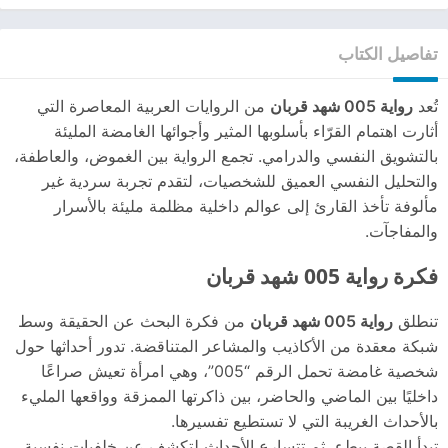
تفاصيل الكتاب
تُعد
رواية 005 شهد قربان
من الروايات العربية المعاصرة التي
أثارت اهتمام القرّاء بأسلوبها المثير وأجوائها الغامضة المليئة
بالتشويق النفسي والدرامي. تجمع الرواية بين الغموض، والعاطفة،
والتحليل النفسي العميق للشخصيات، لتقدم تجربة سردية غير
مألوفة تأخذ القارئ إلى عوالم داخلية مظلمة مليئة بالأسرار
والمفاجآت.
فكرة رواية 005 شهد قربان
تنطلق
رواية 005 شهد قربان
من فكرة البحث عن الحقيقة وسط
شبكة معقدة من الأكاذيب والمشاعر المتناقضة. تدور أحداثها حول
شخصية غامضة تحمل الرقم “005”، وهي امرأة تعيش صراعًا
داخليًا بين الماضي والحاضر، بين ذاكرتها الممزقة وواقعها المليء
بالأحداث الغريبة التي لا تستطيع تفسيرها.
تبدأ القصة ببطء، ثم تتسارع الأحداث لتكشف عن خلفيات نفسية