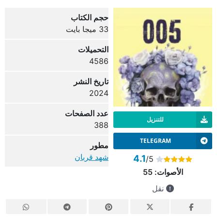
حجم الكتاب
33 ميجا بايت
التحميلات
4586
تاريخ النشر
2024
عدد الصفحات
للتنزيل
388
TELEGRAM
مطور
شهد قربان
4.1
/5
الأصوات:
55
نقل