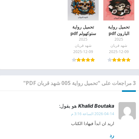
تحميل رواية
تحميل رواية
البارون pdf
ستوكهولم pdf
2025
2025
شهد قربان
شهد قربان
2025-12-09
2025-12-09
3 مراجعات على "تحميل رواية 005 شهد قربان PDF"
Khalid Boutaka
هو يقول:
2026-04-14 الساعة 3:16 م
اريد ان ابدأ فيهادا الكتاب
رد