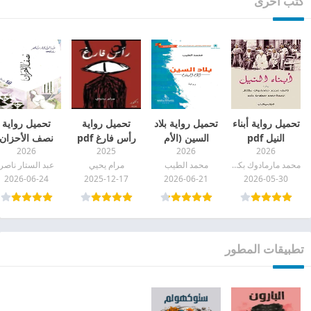
كتب أخرى
تحميل رواية أبناء
تحميل رواية بلاد
تحميل رواية
تحميل رواية
النيل pdf
السين (الأم
رأس فارغ pdf
نصف الأحزان
2026
2025
2026
2026
الرؤوم) pdf
pdf
محمد مارمادوك بكتال
محمد الطيب
مرام يحيي
عبد الستار ناصر
2026-06-24
2025-12-17
2026-06-21
2026-05-30
تطبيقات المطور