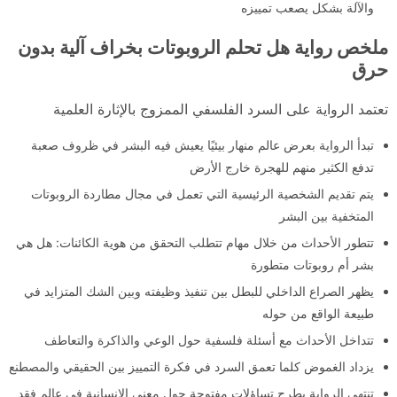
والآلة بشكل يصعب تمييزه
ملخص رواية هل تحلم الروبوتات بخراف آلية بدون
حرق
تعتمد الرواية على السرد الفلسفي الممزوج بالإثارة العلمية
تبدأ الرواية بعرض عالم منهار بيئيًا يعيش فيه البشر في ظروف صعبة
تدفع الكثير منهم للهجرة خارج الأرض
يتم تقديم الشخصية الرئيسية التي تعمل في مجال مطاردة الروبوتات
المتخفية بين البشر
تتطور الأحداث من خلال مهام تتطلب التحقق من هوية الكائنات: هل هي
بشر أم روبوتات متطورة
يظهر الصراع الداخلي للبطل بين تنفيذ وظيفته وبين الشك المتزايد في
طبيعة الواقع من حوله
تتداخل الأحداث مع أسئلة فلسفية حول الوعي والذاكرة والتعاطف
يزداد الغموض كلما تعمق السرد في فكرة التمييز بين الحقيقي والمصطنع
تنتهي الرواية بطرح تساؤلات مفتوحة حول معنى الإنسانية في عالم فقد