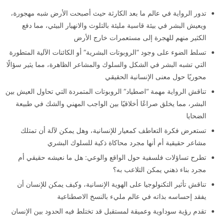
تدور الرواية في عالم ما بعد الكارثة حيث أصبحت الأرض شبه مهجورة،
ويعيش البشر في بيئة قاسية مليئة بالتلوث والانهيار البيئي، مما دفع
الكثير منهم للهجرة إلى مستعمرات خارج الأرض
تسلط الضوء على وجود “الروبوتات البشرية” أو الكائنات الآلية المتطورة
التي تشبه البشر في الشكل والسلوك والمشاعر الظاهرة، مما يثير سؤالًا
محوريًا حول معنى الإنسانية الحقيقي
تناقش الرواية مهمة “اصطياد” الروبوتات المتمردة التي تحاول العيش بين
البشر، مما يخلق صراعًا أخلاقيًا بين الواجب المهني والشك في طبيعة
الضحايا
تستعرض فكرة التعاطف كمعيار للإنسانية، وهل يمكن لآلة أن تمتلك
مشاعر حقيقية أم أنها مجرد محاكاة ذكية للسلوك البشري
تطرح تساؤلات فلسفية حول الواقع والوعي: هل ما نعيشه حقيقي أم
مجرد بناء ذهني يمكن التلاعب به؟
تناقش تأثير التكنولوجيا على الهوية الإنسانية، وكيف يمكن للإنسان أن
يفقد إحساسه بذاته في عالم مليء بالنسخ الاصطناعية
تقدم رؤية سوداوية وعميقة لمستقبل قد تختلط فيه الحدود بين الإنسان