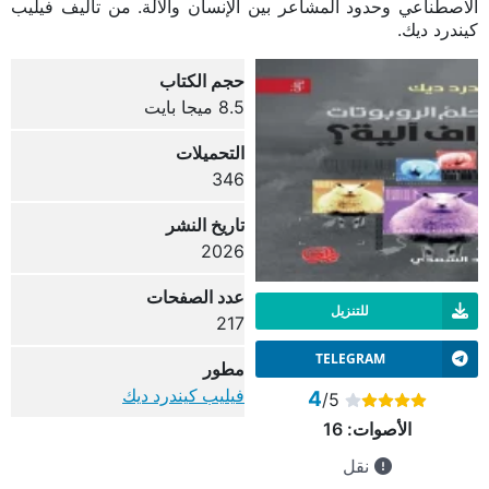
الاصطناعي وحدود المشاعر بين الإنسان والآلة. من تأليف فيليب
كيندرد ديك.
حجم الكتاب
8.5 ميجا بايت
التحميلات
346
تاريخ النشر
2026
عدد الصفحات
للتنزيل
217
TELEGRAM
مطور
فيليب كيندرد ديك
4
/5
الأصوات:
16
نقل