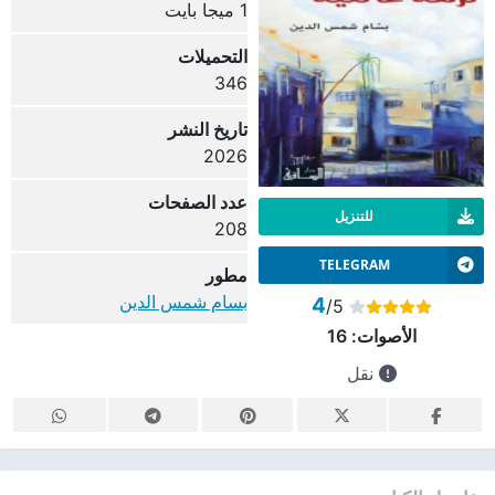
1 ميجا بايت
التحميلات
346
تاريخ النشر
2026
عدد الصفحات
للتنزيل
208
TELEGRAM
مطور
بسام شمس الدين
4
/5
الأصوات:
16
نقل