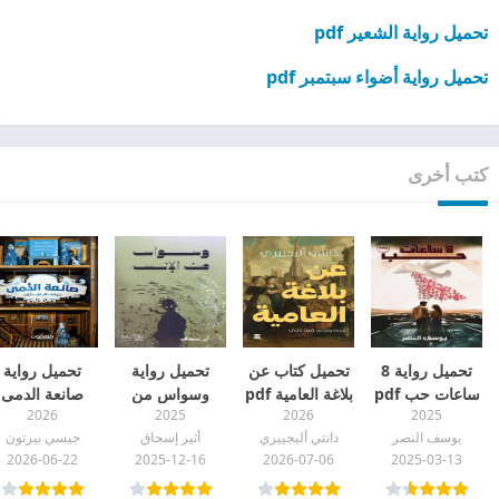
تحميل رواية الشعير pdf
تحميل رواية أضواء سبتمبر pdf
كتب أخرى
تحميل رواية 8
تحميل كتاب عن
تحميل رواية
تحميل رواية
ساعات حب pdf
بلاغة العامية pdf
وسواس من
صانعة الدمى
2026
2025
2026
2025
الإنس pdf
pdf
يوسف النصر
دانتي أليجييري
أثير إسحاق
جيسي بيرتون
2026-06-22
2025-12-16
2026-07-06
2025-03-13