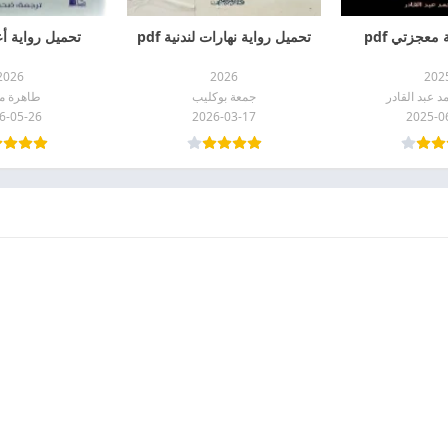
معجزتي pdf
تحميل رواية نهارات لندنية pdf
تحميل رواية أعص
2026
2026
202
 عبد القادر
جمعة بوكليب
طاهرة م
6-05-26
2026-03-17
2025-0