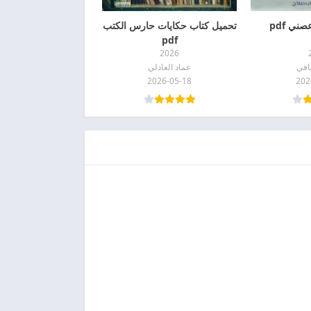
ني pdf
تحميل كتاب حكايات حارس الكتب
pdf
2026
افي
عماد العادلي
2026-05-18
202