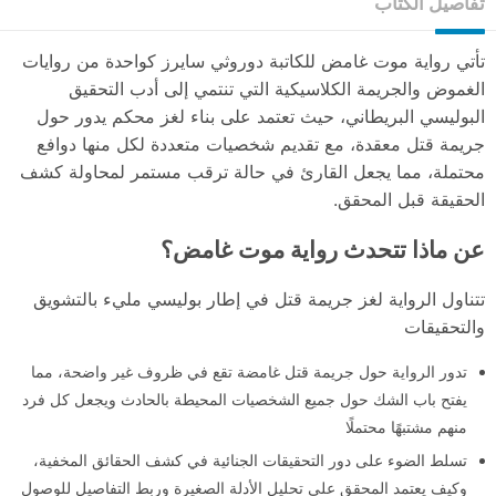
تفاصيل الكتاب
تأتي رواية موت غامض للكاتبة دوروثي سايرز كواحدة من روايات
الغموض والجريمة الكلاسيكية التي تنتمي إلى أدب التحقيق
البوليسي البريطاني، حيث تعتمد على بناء لغز محكم يدور حول
جريمة قتل معقدة، مع تقديم شخصيات متعددة لكل منها دوافع
محتملة، مما يجعل القارئ في حالة ترقب مستمر لمحاولة كشف
الحقيقة قبل المحقق.
عن ماذا تتحدث رواية موت غامض؟
تتناول الرواية لغز جريمة قتل في إطار بوليسي مليء بالتشويق
والتحقيقات
تدور الرواية حول جريمة قتل غامضة تقع في ظروف غير واضحة، مما
يفتح باب الشك حول جميع الشخصيات المحيطة بالحادث ويجعل كل فرد
منهم مشتبهًا محتملًا
تسلط الضوء على دور التحقيقات الجنائية في كشف الحقائق المخفية،
وكيف يعتمد المحقق على تحليل الأدلة الصغيرة وربط التفاصيل للوصول