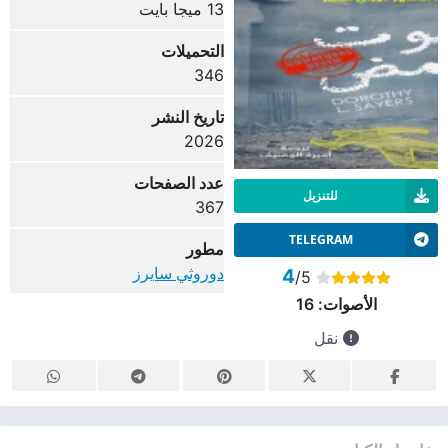
13 ميجا بايت
التحميلات
346
تاريخ النشر
2026
عدد الصفحات
للتنزيل
367
TELEGRAM
مطور
دوروثي سايرز
4
/5
الأصوات:
16
نقل