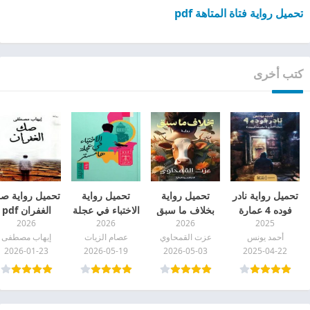
تحميل رواية فتاة المتاهة pdf
كتب أخرى
تحميل رواية نادر
تحميل رواية
تحميل رواية
تحميل رواية ص
فوده 4 عمارة
بخلاف ما سبق
الاختباء في عجلة
الغفران pdf
2026
2026
2026
2025
الفزع pdf
pdf
هامستر pdf
أحمد يونس
عزت القمحاوي
عصام الزيات
إيهاب مصطفى
2026-01-23
2026-05-19
2026-05-03
2025-04-22