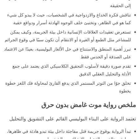
إلى الحقيقة
تناقش فكرة الخداع والازدواجية في الشخصيات، حيث لا يبدو كل شيء
كما هو في الظاهر، وتختبئ خلف الوجوه الهادئة أسرار ودوافع خفية
تستعرض تعقيدات العلاقات الإنسانية داخل بيئة الجريمة، وكيف يمكن
للمشاعر مثل الطمع أو الغيرة أو الانتقام أن تكون سببًا في وقوع الجرائم
تبرز أهمية المنطق والاستنتاج في حل الألغاز البوليسية، بعيدًا عن الاعتماد
على الصدفة أو الحدس فقط
تقدم صورة دقيقة لأسلوب التحقيق الكلاسيكي الذي يعتمد على جمع
الأدلة والتحليل العقلي الدقيق
تخلق جوًا من التوتر المستمر الذي يدفع القارئ لمحاولة فك اللغز خطوة
بخطوة
ملخص رواية موت غامض بدون حرق
تعتمد الرواية على البناء البوليسي القائم على التشويق والتحليل
تبدأ الرواية بوقوع جريمة قتل مفاجئة داخل بيئة تبدو هادئة في ظاهرها،
مما يثير حالة من الذهول والارتباك بين الشخصيات