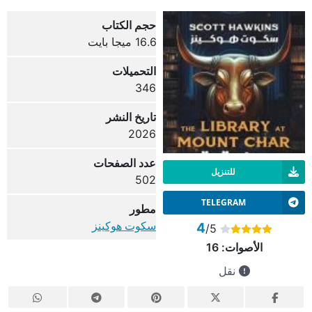
حجم الكتاب
16.6 ميجا بايت
التحميلات
346
تاريخ النشر
2026
عدد الصفحات
للتنزيل
502
TELEGRAM
مطور
سكوت هوكينز
4
/5
الأصوات:
16
نقل