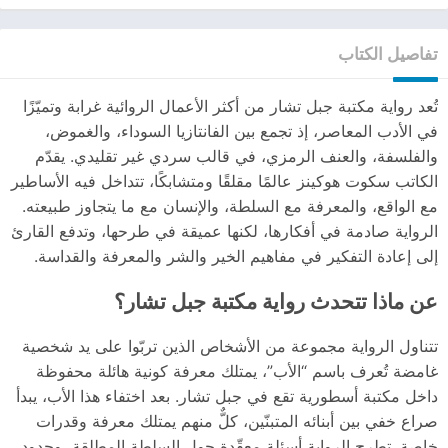
تفاصيل الكتاب
تُعد رواية مكتبة جبل تشار من أكثر الأعمال الروائية غرابة وتميّزًا
في الأدب المعاصر، إذ تجمع بين الفانتازيا السوداء، والغموض،
والفلسفة، والعنف الرمزي، في قالب سردي غير تقليدي. يقدّم
الكاتب سكوت هوكينز عالمًا مقلقًا ومتشابكًا، تتداخل فيه الأساطير
مع الواقع، والمعرفة مع السلطة، والإنسان مع ما يتجاوز طبيعته.
الرواية صادمة في أفكارها، لكنها عميقة في طرحها، وتدفع القارئ
إلى إعادة التفكير في مفاهيم الخير والشر والمعرفة والقداسة.
عن ماذا تتحدث رواية مكتبة جبل تشار؟
تتناول الرواية مجموعة من الأشخاص الذين تربّوا على يد شخصية
غامضة تُعرف باسم “الأب”، يمتلك معرفة كونية هائلة محفوظة
داخل مكتبة أسطورية تقع في جبل تشار. بعد اختفاء هذا الأب، يبدأ
صراع خفي بين أبنائه المتبنّين، كلٌّ منهم يمتلك معرفة وقدرات
خاصة. تطرح الرواية أسئلة معقّدة حول السلطة المطلقة، وحدود