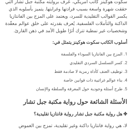
سكوت هوكينز كاتب أمريكي، عُرف بروايته مكتبة جبل تشار التي
حققت شهرة واسعة بسبب فرادتها وغرابتها. يتميز بأسلوبه الذي
يكسر القوالب التقليدية للسرد، ويعتمد على المزج بين الفانتازيا
الداكنة والتأملات الفلسفية. يُعرف بقدرته على خلق عوالم معقّدة
وشخصيات غير نمطية تترك أثرًا طويل الأمد في ذهن القارئ.
أسلوب الكاتب سكوت هوكينز يتمثل في:
المزج بين الفانتازيا السوداء والفلسفة
كسر التسلسل السردي التقليدي
توظيف العنف كأداة رمزية لا صادمة فقط
بناء عوالم غرائبية ذات قوانين خاصة
طرح أسئلة وجودية حول المعرفة والسلطة والإنسان
الأسئلة الشائعة حول رواية مكتبة جبل تشار
✤ هل رواية مكتبة جبل تشار رواية فانتازيا تقليدية؟
لا، هي رواية فانتازيا داكنة وغير تقليدية، تمزج بين الغموض