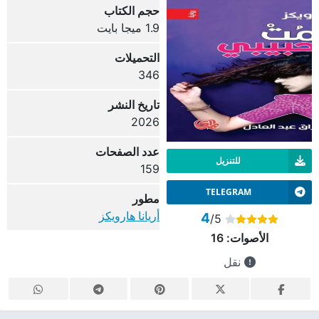
حجم الكتاب
1.9 ميجا بايت
التحميلات
346
تاريخ النشر
2026
عدد الصفحات
للتنزيل
159
TELEGRAM
مطور
أريانا هارويكز
4
/5
الأصوات:
16
نقل