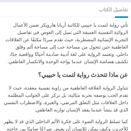
تفاصيل الكتاب
تأتي رواية لتمت يا حبيبي للكاتبة أريانا هارويكز ضمن الأعمال
الروائية النفسية العميقة التي تميل إلى الغوص في تفاصيل
التجربة الإنسانية المضطربة، حيث تقدم سردًا مكثفًا عن العلاقات
العاطفية حين تتحول من مساحة حب إلى مساحة ألم وقلق
داخلي. وتعتمد الرواية على لغة أدبية صادمة أحيانًا وواقعية جدًا،
تكشف هشاشة الإنسان عندما يواجه الوحدة والانكسار العاطفي.
عن ماذا تتحدث رواية لتمت يا حبيبي؟
تتناول الرواية العلاقة العاطفية من زاوية نفسية معقدة، حيث لا
تقدم الحب بوصفه تجربة مثالية، بل تركز على الجوانب المظلمة
داخل العلاقات مثل التعلق المرضي، والغيرة، والاضطراب النفسي
الذي قد ينشأ عندما يفقد الإنسان توازنه العاطفي.
كما تسلط الرواية الضوء على فكرة الألم الداخلي الذي قد لا يظهر
للآخرين، وكيف يمكن للإنسان أن يعيش صراعًا صامتًا بين حاجته