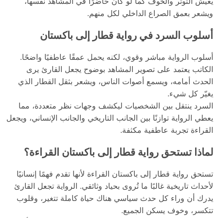
يعيش التوتر والخوف كما لو كان حاضرًا في المشاهد نفسها،
ويشعر بعمق الصراع الداخلي لكل منهم.
أسلوب السرد في رواية قطار إلى باكستان
أسلوب الرواية مباشر وقوي، لكنه يحمل عمقًا عاطفيًا واضحًا.
الكاتب يعتمد على تصوير المشاهد بوضوح يجعل القارئ يرى
الحدث أمامه، ويسمع أصوات الناس، ويشعر بثقل القطار الذي
يغيّر كل شيء.
السرد ينتقل بين الشخصيات ليكشف وجهات نظر متعددة، مما
يعطي الرواية توازنًا بين الجانب التاريخي والجانب الإنساني، ويجعل
القراءة تجربة عاطفية مكثفة.
لماذا تستحق رواية قطار إلى باكستان القراءة؟
تستحق رواية قطار إلى باكستان القراءة لأنها تقدم فهمًا إنسانيًا
لأحداث تاريخية غالبًا ما تُروى بحياد وثائقي. الرواية تجعل القارئ
يدرك أن وراء كل حدث سياسي هناك حياة كاملة تتغير، وقلوب
تتكسر، وخوف يسكن الجميع.