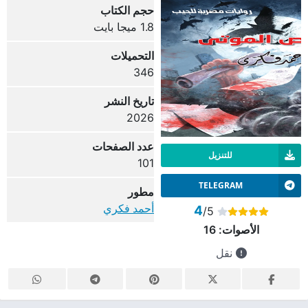
حجم الكتاب
1.8 ميجا بايت
التحميلات
346
تاريخ النشر
2026
عدد الصفحات
للتنزيل
101
TELEGRAM
مطور
أحمد فكري
4
/5
الأصوات:
16
نقل