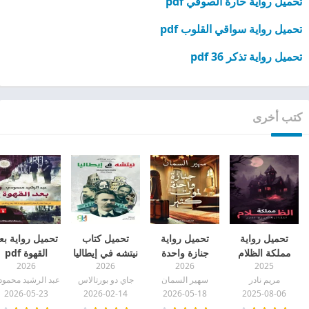
تحميل رواية حارة الصوفي pdf
تحميل رواية سواقي القلوب pdf
تحميل رواية تذكر 36 pdf
كتب أخرى
تحميل رواية
تحميل رواية
تحميل كتاب
تحميل رواية بع
مملكة الظلام
جنازة واحدة
نيتشه في إيطاليا
القهوة pdf
2026
2026
2026
2025
pdf
لموت كثير pdf
pdf
مريم نادر
سهير السمان
جاي دو بورتالاس
عبد الرشيد محمود
2026-05-23
2026-02-14
2026-05-18
2025-08-06