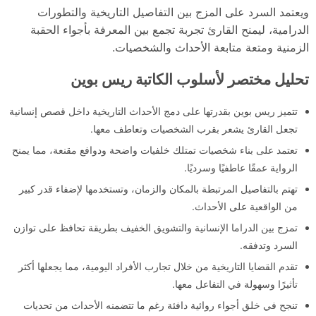
ويعتمد السرد على المزج بين التفاصيل التاريخية والتطورات
الدرامية، ليمنح القارئ تجربة تجمع بين المعرفة بأجواء الحقبة
الزمنية ومتعة متابعة الأحداث والشخصيات.
تحليل مختصر لأسلوب الكاتبة ريس بوين
تتميز ريس بوين بقدرتها على دمج الأحداث التاريخية داخل قصص إنسانية
تجعل القارئ يشعر بقرب الشخصيات وتعاطف معها.
تعتمد على بناء شخصيات تمتلك خلفيات واضحة ودوافع مقنعة، مما يمنح
الرواية عمقًا عاطفيًا وسرديًا.
تهتم بالتفاصيل المرتبطة بالمكان والزمان، وتستخدمها لإضفاء قدر كبير
من الواقعية على الأحداث.
تمزج بين الدراما الإنسانية والتشويق الخفيف بطريقة تحافظ على توازن
السرد وتدفقه.
تقدم القضايا التاريخية من خلال تجارب الأفراد اليومية، مما يجعلها أكثر
تأثيرًا وسهولة في التفاعل معها.
تنجح في خلق أجواء روائية دافئة رغم ما تتضمنه الأحداث من تحديات