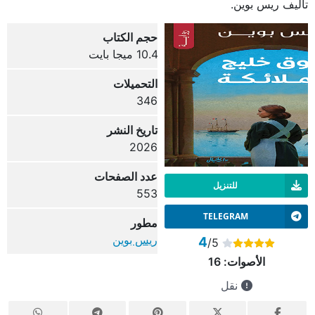
تأليف ريس بوين.
حجم الكتاب
10.4 ميجا بايت
التحميلات
346
تاريخ النشر
2026
عدد الصفحات
للتنزيل
553
TELEGRAM
مطور
ريس بوين
4
/5
الأصوات:
16
نقل