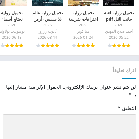
تحميل رواية لعنة
تحميل رواية
تحميل رواية عالم
تحميل رواية
جانب التل pdf
اعترافات شرسة
بلا شمس (أرض
نحتاج أسماء
2026
2026
2026
2026
pdf
الظلام) pdf
جديدة pdf
أحمد صلاح المهدي
ميا كوتو
أبانوب زرزور
نوفيوليت بولاوايو
2026-06-18
2026-03-19
2026-01-24
2026-05-22
اترك تعليقاً
لن يتم نشر عنوان بريدك الإلكتروني.
الحقول الإلزامية مشار إليها
بـ
*
التعليق
*