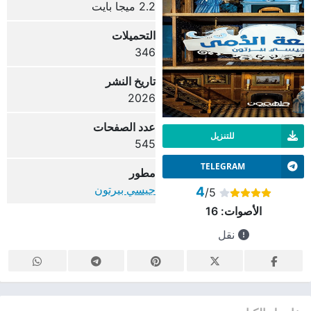
2.2 ميجا بايت
التحميلات
346
تاريخ النشر
2026
عدد الصفحات
للتنزيل
545
TELEGRAM
مطور
جيسي بيرتون
4
/5
الأصوات:
16
نقل