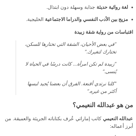
لغة روائية حديثة
جذابة وسهلة دون ابتذال.
مزيج بين الأدب النفسي والدراما الاجتماعية
الخليجية.
اقتباسات من رواية شقة زبيدة
“في بعض الأحيان، الشقة التي تختارها للسكن،
تختارك لتغيرك.”
“زبيدة لم تكن امرأة… كانت درسًا في الحياة لا
يُنسى.”
“كلنا نرتدي أقنعة. الفرق أن بعضنا يُجيد لبسها
أكثر من غيره.”
من هو عبدالله النعيمي؟
عبدالله النعيمي
كاتب إماراتي عُرف بكتاباته الجريئة والعميقة. من
أبرز أعماله: