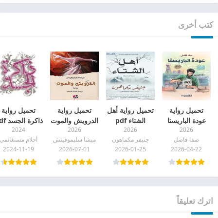
كتب أخرى
تحميل رواية
تحميل رواية أهل
تحميل رواية
تحميل رواية
عودة الباريستا
الشتاء pdf
الدرويش والموت
ذاكرة الجسد pdf
2024
2026
2026
2026
pdf
pdf
صفا فاضل
جنيفر مكماهون
ميشا سليموفيتش
أحلام مستغانمي
2024-11-19
2026-07-01
2026-01-25
2026-04-22
اترك تعليقاً