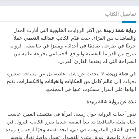
تفاصيل الكتاب
رواية شقة زبيدة
من أكثر الروايات الخليجية التي أثارت الجدل
والنقاشات بين القرّاء، حيث قدّم الكاتب
عبدالله النعيمي
عملاً
جريئًا في طرحه، صادمًا في أحداثه، ومثيرًا في تفاصيله. الرواية
تمزج بين الدراما النفسية والواقع الاجتماعي بجرعة عالية من
الصراحة التي لم يعتدها القارئ العربي.
في
شقة زبيدة
، لا نتحدث عن شقة عادية، بل عن مساحة صغيرة
تحولت إلى
عالم كامل من الحكايات والخيانات والانكسارات
، تفتح
أبوابها على أسرار مسكوت عنها في المجتمع.
نبذة عن رواية شقة زبيدة
تدور أحداث الرواية حول زبيدة، امرأة في منتصف العمر، عاشت
حياة مليئة بالتناقضات. تبدأ القصة عندما يقرر الكاتب النزول في
إحدى الشقق المفروشة في دبي، ليجد نفسه وجهًا لوجه مع زبيدة
– جارة غامضة، قوية، مثيرة للفضول، تحمل ماضيًا ثقيلًا، وتعيش