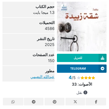
حجم الكتاب
1.3 ميجا بايت
التحميلات
4586
تاريخ النشر
2025
عدد الصفحات
للتنزيل
150
TELEGRAM
مطور
عبدالله النعيمي
4
/5
الأصوات:
33
نقل