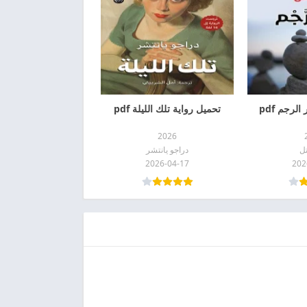
لرجم pdf
تحميل رواية تلك الليلة pdf
2026
تل
دراجو يانتشر
2026-04-17
202