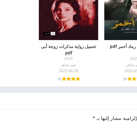
ماد أحمر pdf
تحميل رواية مذكرات زوجة أبى
pdf
2025
202
ر ضاهر
عبير ضاهر
2025-04-30
2025-0
لزامية مشار إليها بـ
*