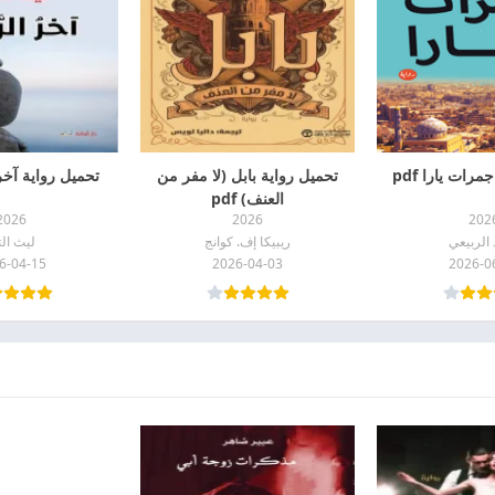
رات يارا pdf
تحميل رواية بابل (لا مفر من
تحميل رواية آخر ا
العنف) pdf
2026
2026
202
الربيعي
ريبيكا إف. كوانج
ليث ال
6-04-15
2026-04-03
2026-0