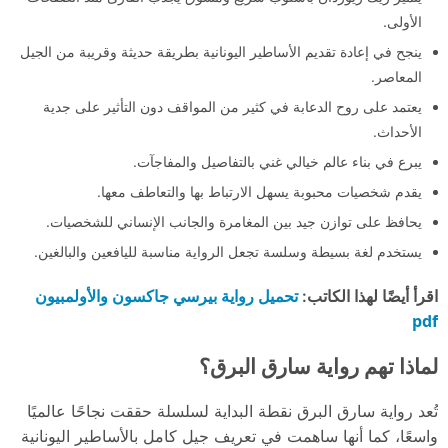
الأولى.
ينجح في إعادة تقديم الأساطير اليونانية بطريقة حديثة وقريبة من الجيل
المعاصر.
يعتمد على روح الدعابة في كثير من المواقف دون التأثير على جدية
الأحداث.
يبرع في بناء عالم خيالي غني بالتفاصيل والمفاجآت.
يقدم شخصيات محبوبة يسهل الارتباط بها والتعاطف معها.
يحافظ على توازن جيد بين المغامرة والجانب الإنساني للشخصيات.
يستخدم لغة بسيطة وسلسة تجعل الرواية مناسبة لليافعين والبالغين.
تحميل رواية بيرسي جاكسون والأولمبيون
اقرأ أيضًا لهذا الكاتب:
pdf
لماذا تهم رواية سارق البرق؟
تُعد رواية سارق البرق نقطة البداية لسلسلة حققت نجاحًا عالميًا
واسعًا، كما أنها ساهمت في تعريف جيل كامل بالأساطير اليونانية