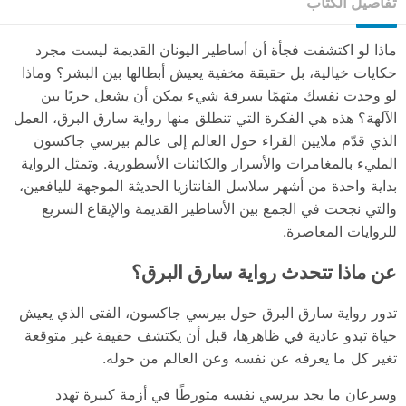
تفاصيل الكتاب
ماذا لو اكتشفت فجأة أن أساطير اليونان القديمة ليست مجرد
حكايات خيالية، بل حقيقة مخفية يعيش أبطالها بين البشر؟ وماذا
لو وجدت نفسك متهمًا بسرقة شيء يمكن أن يشعل حربًا بين
الآلهة؟ هذه هي الفكرة التي تنطلق منها رواية سارق البرق، العمل
الذي قدّم ملايين القراء حول العالم إلى عالم بيرسي جاكسون
المليء بالمغامرات والأسرار والكائنات الأسطورية. وتمثل الرواية
بداية واحدة من أشهر سلاسل الفانتازيا الحديثة الموجهة لليافعين،
والتي نجحت في الجمع بين الأساطير القديمة والإيقاع السريع
للروايات المعاصرة.
عن ماذا تتحدث رواية سارق البرق؟
تدور رواية سارق البرق حول بيرسي جاكسون، الفتى الذي يعيش
حياة تبدو عادية في ظاهرها، قبل أن يكتشف حقيقة غير متوقعة
تغير كل ما يعرفه عن نفسه وعن العالم من حوله.
وسرعان ما يجد بيرسي نفسه متورطًا في أزمة كبيرة تهدد