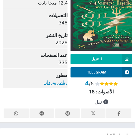
12.4 ميجا بايت
التحميلات
346
تاريخ النشر
2026
عدد الصفحات
للتنزيل
335
TELEGRAM
مطور
ريك ريوردان
4
/5
الأصوات:
16
نقل