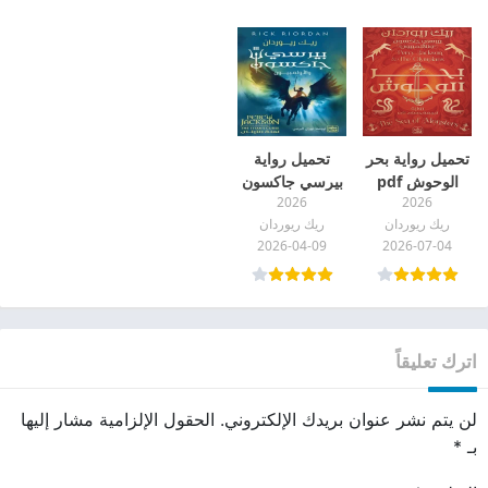
تحميل رواية بحر
تحميل رواية
الوحوش pdf
بيرسي جاكسون
2026
2026
والأولمبيون pdf
ريك ريوردان
ريك ريوردان
2026-04-09
2026-07-04
اترك تعليقاً
لن يتم نشر عنوان بريدك الإلكتروني.
الحقول الإلزامية مشار إليها
بـ
*