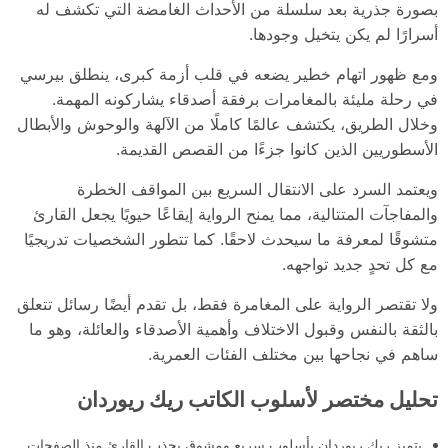
بصورة جذرية بعد سلسلة من الأحداث الغامضة التي تكشف له
أسرارًا لم يكن يتخيل وجودها.
ومع ظهور اتهام خطير يضعه في قلب أزمة كبرى، ينطلق بيرسي
في رحلة مليئة بالمغامرات برفقة أصدقاء يشاركونه المهمة.
وخلال الطريق، يكتشف عالمًا كاملًا من الآلهة والوحوش والأبطال
الأسطوريين الذين كانوا جزءًا من القصص القديمة.
ويعتمد السرد على الانتقال السريع بين المواقف الخطرة
والمفاجآت المتتالية، مما يمنح الرواية إيقاعًا حيويًا يجعل القارئ
متشوقًا لمعرفة ما سيحدث لاحقًا. كما تتطور الشخصيات تدريجيًا
مع كل تحدٍ جديد تواجهه.
ولا تقتصر الرواية على المغامرة فقط، بل تقدم أيضًا رسائل تتعلق
بالثقة بالنفس وقبول الاختلاف وأهمية الأصدقاء والعائلة، وهو ما
ساهم في نجاحها بين مختلف الفئات العمرية.
تحليل مختصر لأسلوب الكاتب ريك ريوردان
يتميز ريك ريوردان بأسلوب سريع ومشوق يجذب القارئ منذ الصفحات