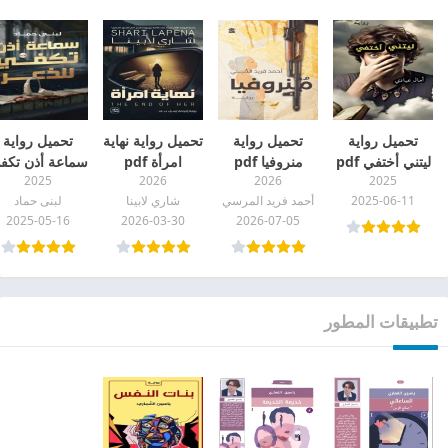
تحميل رواية
تحميل رواية
تحميل رواية نهاية
تحميل رواية
ليتني أختفي pdf
منروفيا pdf
امرأة pdf
سماعة أذن تكف
2025
2026
2026
2025
للذعر pdf
2025-06-11
أحمد فريد المرسي
شاري لابينا
لبنى حماد
2025-05-16
2026-03-30
2026-07-05
تطبيقات المطور