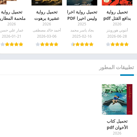
تحميل رواية
تحميل رواية اخرا
تحميل رواية
تحميل رواية
بدافع القتل pdf
وليس اخيرا PDF
عشيرة برهوت
ملحمة المطاري
2026
2026
2025
2026
pdf
pdf
أنتوني هورويتز
بجاد ياسر محمد
أحمد خالد مصطفى
عمار علي حسن
2026-01-21
2026-03-06
2025-02-16
2026-06-28
تطبيقات المطور
تحميل كتاب
الأخوان pdf
2026