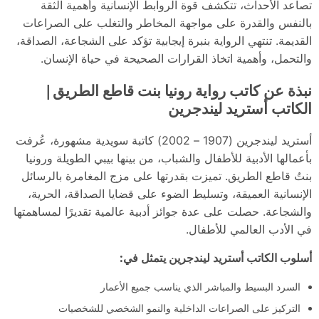
تصاعد الأحداث، تتكشف قوة الروابط الإنسانية وأهمية الثقة
بالنفس والقدرة على مواجهة المخاطر والتغلب على الصراعات
القديمة. تنتهي الرواية بنبرة إيجابية تؤكد على الشجاعة، الصداقة،
والتحمل، وأهمية اتخاذ القرارات الصحيحة في حياة الإنسان.
نبذة عن كاتب رواية رونيا بنت قاطع الطريق|
الكاتب أستريد ليندجرين
أستريد ليندجرين (1907 – 2002) كاتبة سويدية مشهورة، عُرفت
بأعمالها الأدبية للأطفال والشباب، من بينها بيبي الطويلة ورونيا
بنتُ قاطع الطريق. تميزت بقدرتها على مزج المغامرة بالرسائل
الإنسانية العميقة، وتسليط الضوء على قضايا الصداقة، الحرية،
والشجاعة. حصلت على عدة جوائز أدبية عالمية تقديرًا لمساهمتها
في الأدب العالمي للأطفال.
أسلوب الكاتب أستريد ليندجرين يتمثل في:
السرد البسيط والمباشر الذي يناسب جميع الأعمار
التركيز على الصراعات الداخلية والنمو الشخصي للشخصيات