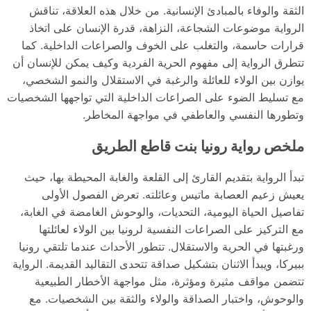
الثقة والوفاء بالمبادئ الإنسانية. من خلال هذه العلاقة، تناقش
الرواية موضوعات الشجاعة، النزاهة، قدرة الإنسان على اتخاذ
قرارات حاسمة، والتغلب على الخوف والصراعات الداخلية. كما
تتطرق الرواية إلى مفهوم الحرية الفردية وكيف يمكن للإنسان أن
يوازن بين الولاء للعائلة والرغبة في الاستقلال والنمو الشخصي،
مع تسليط الضوء على الصراعات الداخلية التي تواجهها الشخصيات
وتطورها النفسي والعاطفي في مواجهة المخاطر.
ملخص رواية رونيا بنت قاطع الطريق
تبدأ الرواية بتقديم القارئ إلى القلعة والغابة المحيطة بها، حيث
يعيش زعيم العصابة ماتيس وعائلته. تعرض الفصول الأولى
تفاصيل الحياة اليومية، التحديات، والوحوش الغامضة في الغابة،
مع التركيز على الصراعات النفسية لرونيا بين الولاء لعائلتها
ورغبتها في الحرية والاستقلال. تتطور الأحداث عندما تلتقي رونيا
ببيركا، ويبدأ الاثنان بتشكيل صداقة تتحدى التقاليد القديمة. الرواية
تتضمن مواقف مثيرة ومؤثرة، مثل مواجهة الأخطار الطبيعية
والوحوش، واختبار الصداقة والولاء والثقة بين الشخصيات. مع