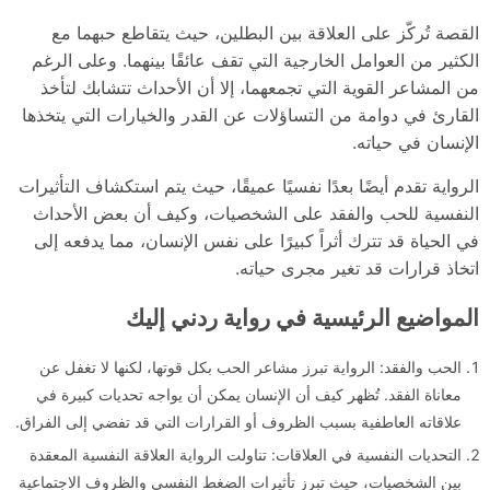
القصة تُركّز على العلاقة بين البطلين، حيث يتقاطع حبهما مع
الكثير من العوامل الخارجية التي تقف عائقًا بينهما. وعلى الرغم
من المشاعر القوية التي تجمعهما، إلا أن الأحداث تتشابك لتأخذ
القارئ في دوامة من التساؤلات عن القدر والخيارات التي يتخذها
الإنسان في حياته.
الرواية تقدم أيضًا بعدًا نفسيًا عميقًا، حيث يتم استكشاف التأثيرات
النفسية للحب والفقد على الشخصيات، وكيف أن بعض الأحداث
في الحياة قد تترك أثراً كبيرًا على نفس الإنسان، مما يدفعه إلى
اتخاذ قرارات قد تغير مجرى حياته.
المواضيع الرئيسية في رواية ردني إليك
الحب والفقد: الرواية تبرز مشاعر الحب بكل قوتها، لكنها لا تغفل عن
معاناة الفقد. تُظهر كيف أن الإنسان يمكن أن يواجه تحديات كبيرة في
علاقاته العاطفية بسبب الظروف أو القرارات التي قد تفضي إلى الفراق.
التحديات النفسية في العلاقات: تناولت الرواية العلاقة النفسية المعقدة
بين الشخصيات، حيث تبرز تأثيرات الضغط النفسي والظروف الاجتماعية