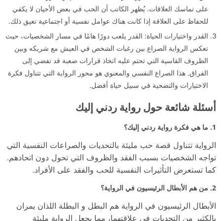
على تماسك العلاقات. يُظهر الكاتب أن الحب في بعض الأحيان لا يكفي
للحفاظ على العلاقة إذا كانت هناك عوامل نفسية أو اجتماعية تعيق ذلك.
القدر واختيارات الحياة: القدر يلعب دورًا هامًا في مسار الشخصيات، حيث
تعكس الرواية الصراع بين رغبات الشخص في العيش مع شريكه وبين
الظروف القاسية التي تحتم عليه اتخاذ قرارات صعبة قد تفضي إلى
الفراق. هذا الصراع النفسي والمعنوي هو محور الرواية التي تتناول فكرة
الاختيارات والتضحية في سبيل حياة أفضل.
أسئلة شائعة حول رواية ردني إليك
1. ما هي فكرة رواية ردني إليك؟
الرواية تتناول قصة حب مليئة بالتحديات والصراعات النفسية التي
تواجه الشخصيات بسبب الفقد والظروف التي تحول دون اتحادهم.
كما تستعرض التأثيرات النفسية للحب والفقد على الأفراد.
2. من هم الأبطال الرئيسيون في الرواية؟
الأبطال الرئيسيون في الرواية هم البطل و البطلة اللذان يمران
بالكثير من التحديات في علاقتهما، مما يجعل الرواية مليئة