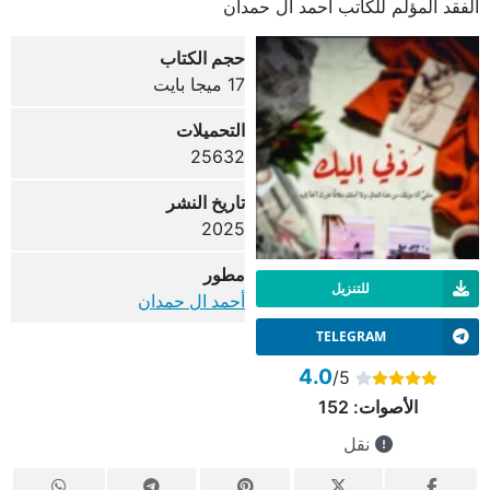
الفقد المؤلم للكاتب أحمد آل حمدان
حجم الكتاب
17 ميجا بايت
التحميلات
25632
تاريخ النشر
2025
مطور
للتنزيل
أحمد ال حمدان
TELEGRAM
4.0
/5
الأصوات:
152
نقل