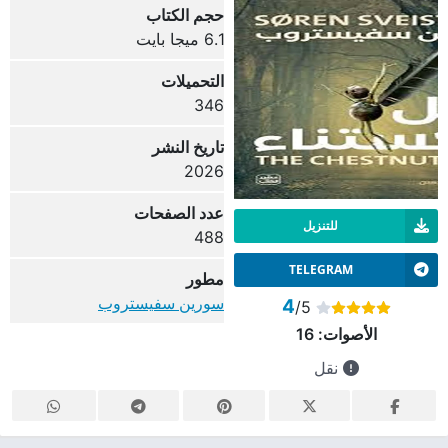
حجم الكتاب
6.1 ميجا بايت
التحميلات
346
تاريخ النشر
2026
عدد الصفحات
للتنزيل
488
TELEGRAM
مطور
سورين سفيستروب
4
/5
الأصوات:
16
نقل