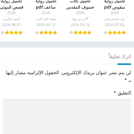
تحميل رواية
تحميل كتاب
تحميل رواية
تحميل رواية
منقوص pdf
خسوف المقدس
ساعف pdf
قصص الموتى
2026
2026
2026
2026
pdf
pdf
نيل شسترمان
آلان دو بنوا
سعد عايد البدر
أحمد فكري
2026-06-21
2026-05-13
2026-04-16
2026-07-03
اترك تعليقاً
لن يتم نشر عنوان بريدك الإلكتروني.
الحقول الإلزامية مشار إليها
بـ
*
التعليق
*