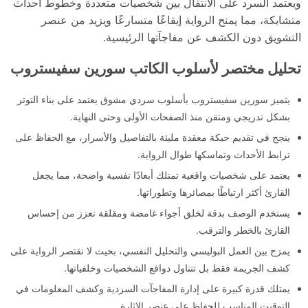
ويعتمد السرد على الانتقال بين شخصيات متعددة وخطوط أحداث
متشابكة، مما يمنح الرواية إيقاعًا متسارعًا ويزيد من عنصر
التشويق دون الكشف عن مفاجآتها الرئيسية.
تحليل مختصر لأسلوب الكاتب سورين سفيستروب
يتميز سورين سفيستروب بأسلوب سردي مشوق يعتمد على بناء التوتر
بشكل تدريجي ومتقن منذ الصفحات الأولى وحتى النهاية.
ينجح في تقديم حبكة معقدة مليئة بالتفاصيل والأسرار، مع الحفاظ على
ترابط الأحداث وتماسكها طوال الرواية.
يعتمد على شخصيات واقعية تمتلك أبعادًا نفسية واضحة، مما يجعل
القارئ أكثر ارتباطًا بمصائرها وتطوراتها.
يستخدم الوصف بدقة لخلق أجواء غامضة ومقلقة تعزز من إحساس
القارئ بالخطر والترقب.
يمزج بين العمل البوليسي والتحليل النفسي، بحيث لا تقتصر الرواية على
كشف الجريمة فقط بل تتناول دوافع الشخصيات وخلفياتها.
يمتلك قدرة كبيرة على إدارة المفاجآت السردية وكشف المعلومات في
التوقيت المناسب للحفاظ على عنصر الإثارة.