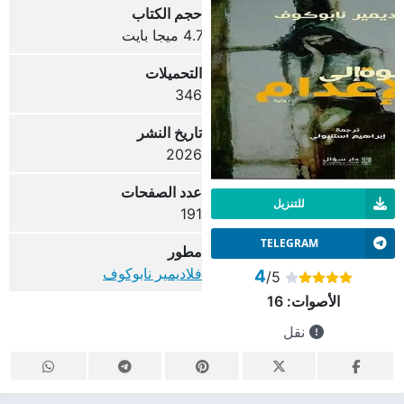
حجم الكتاب
4.7 ميجا بايت
التحميلات
346
تاريخ النشر
2026
عدد الصفحات
للتنزيل
191
TELEGRAM
مطور
فلاديمير نابوكوف
4
/5
الأصوات:
16
نقل