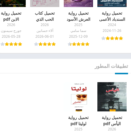
تحميل رواية
تحميل رواية
تحميل كتاب
تحميل رواية
السندباد الأعمى
العرش الأسود
الحب الذي
الابن pdf
2026
2026
2025
2024
أطلس البحر و
pdf
يضاعف الوحدة
2024-11-26
سما سامي
آلاء حسانين
جورج سيمنون
الحرب
pdf
2026-05-28
2026-06-01
2025-12-09
تطبيقات المطور
تحميل رواية
تحميل رواية
اليأس pdf
لوليتا pdf
2025
2026