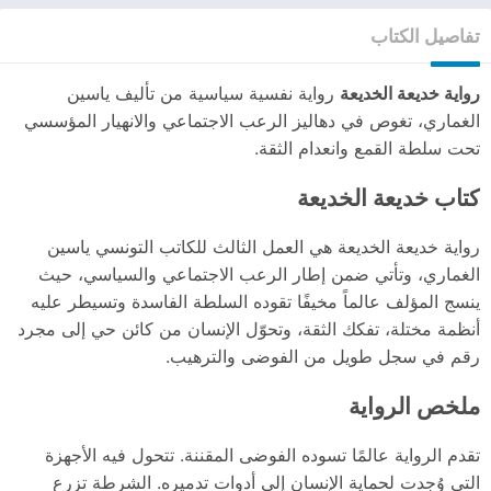
تفاصيل الكتاب
رواية خديعة الخديعة
رواية نفسية سياسية من تأليف ياسين
الغماري، تغوص في دهاليز الرعب الاجتماعي والانهيار المؤسسي
تحت سلطة القمع وانعدام الثقة.
كتاب خديعة الخديعة
رواية خديعة الخديعة هي العمل الثالث للكاتب التونسي ياسين
الغماري، وتأتي ضمن إطار الرعب الاجتماعي والسياسي، حيث
ينسج المؤلف عالماً مخيفًا تقوده السلطة الفاسدة وتسيطر عليه
أنظمة مختلة، تفكك الثقة، وتحوّل الإنسان من كائن حي إلى مجرد
رقم في سجل طويل من الفوضى والترهيب.
ملخص الرواية
تقدم الرواية عالمًا تسوده الفوضى المقننة. تتحول فيه الأجهزة
التي وُجدت لحماية الإنسان إلى أدوات تدميره. الشرطة تزرع