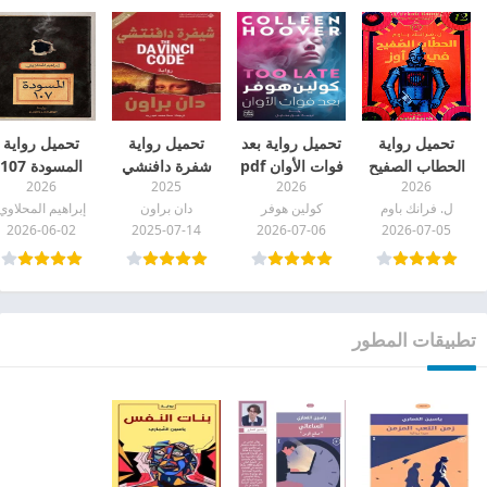
تحميل رواية
تحميل رواية بعد
تحميل رواية
تحميل رواية
الحطاب الصفيح
فوات الأوان pdf
شفرة دافنشي
المسودة 107
2026
2025
2026
2026
في أوز pdf
pdf
pdf
ل. فرانك باوم
كولين هوفر
دان براون
إبراهيم المحلاوي
2026-06-02
2025-07-14
2026-07-06
2026-07-05
تطبيقات المطور