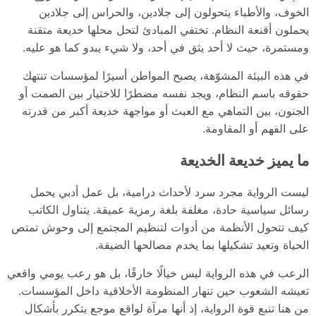
الخوف، والأطباء يتحولون إلى جلادين، والحراس إلى جلادين
يحملون أقنعة النظام. تختفي المبادئ لتحل محلها خديعة متقنة
ومستمرة، حيث لا أحد يثق في أحد، ولا شيء يبدو كما هو عليه.
في هذه البيئة المشوّهة، يصبح المواطن أسيرًا لمؤسسات تنتهك
حقوقه باسم النظام، ويجد نفسه مضطرًا للاختيار بين الصمت أو
الجنون، بين التماهي مع العبث أو مواجهة خديعة أكبر من قدرته
على الفهم أو المقاومة.
ما يميز خديعة الخديعة
ليست الرواية مجرد سرد لأحداث درامية، بل عمل أدبي يحمل
رسائل سياسية حادة، مغلفة بلغة رمزية عميقة. يتناول الكاتب
كيف تتحول الأنظمة من أدوات لتنظيم المجتمع إلى وحوش تمتص
الحياة وتعيد تشكيلها بما يخدم مصالحها الضيقة.
الرعب في هذه الرواية ليس خيالًا خارقًا، بل هو رعب يومي واقعي
تعيشه الشعوب حين تنهار المنظومة الأخلاقية داخل المؤسسات.
من هنا تنبع قوة الرواية، إذ أنها مرآة لواقع موجع يتكرر بأشكال