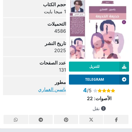
حجم الكتاب
1 ميجا بايت
التحميلات
4586
تاريخ النشر
2025
عدد الصفحات
للتنزيل
131
TELEGRAM
مطور
ياسين الغماري
4
/5
الأصوات:
22
نقل