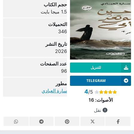
حجم الكتاب
1.5 ميجا بايت
التحميلات
346
تاريخ النشر
2026
عدد الصفحات
للتنزيل
96
TELEGRAM
مطور
سارة العبادي
4
/5
الأصوات:
16
نقل