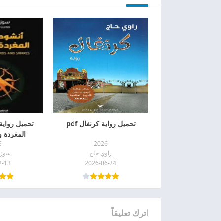
تحميل رواية كرنفال pdf
تحميل رواية
المغردة وال
5
2026
راوي حاج
سوزا
2-13
2026-06-24
اترك تعليقاً