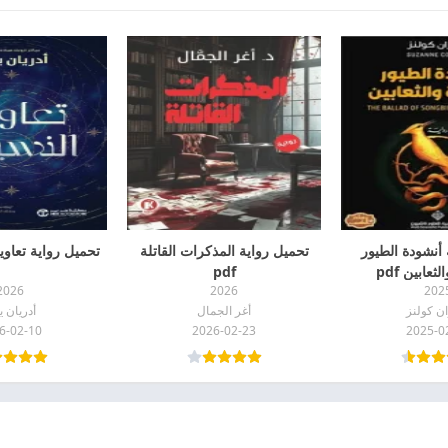
 أنشودة الطيور
تحميل رواية المذكرات القاتلة
تحميل رواية تعاويذ ا
ثعابين pdf
pdf
2026
2026
202
ن كولنز
أغر الجمال
أدريان ي
6-02-10
2026-02-23
2025-0