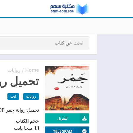
Home
روايات
/
تحميل رواي
روايات
ادب
تحميل رواية جمر PDF مجانًا، أحداث إنسانية عن الصراع الداخلي والمشاعر القاسية والخذلان. من تأليف وليد عثمان
للتنزيل
حجم الكتاب
1.1 ميجا بايت
TELEGRAM