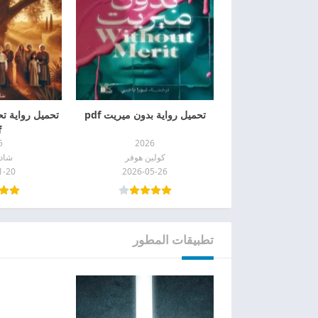
تحميل رواية بدون ميريت pdf
تحميل رواية ت
f
5
2026
كولين هوفر
شاد
1-20
2026-05-26
تطبيقات المطور