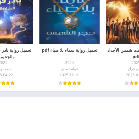
حت شمس الأجداد
تحميل رواية سماء بلا ضياء pdf
pd
والجحيم pdf
2025
2025
202
ي فراج
خولة حمدي
أحمد يو
5-04-22
2025-12-10
2025-0