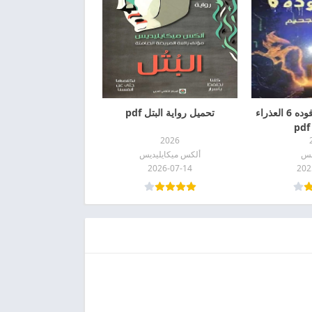
تحميل رواية نادر فوده 6 العذراء
تحميل رواية البتل pdf
2026
نس
ألكس ميكايليديس
2026-07-14
202