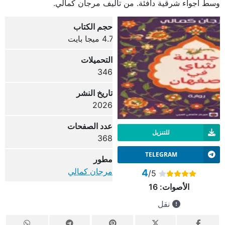
وسط أجواء شرقية دافئة. من تأليف مرجان كمالي.
حجم الكتاب
4.7 ميجا بايت
التحميلات
346
تاريخ النشر
2026
عدد الصفحات
للتنزيل
368
TELEGRAM
مطور
مرجان كمالي
4
/5
الأصوات:
16
نقل