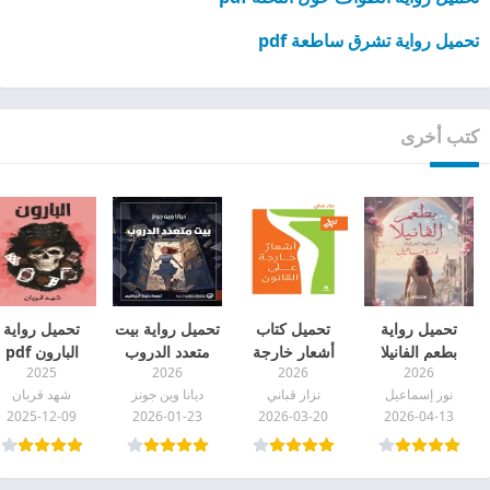
تحميل رواية تشرق ساطعة pdf
كتب أخرى
تحميل رواية
تحميل كتاب
تحميل رواية بيت
تحميل رواية
بطعم الفانيلا
أشعار خارجة
متعدد الدروب
البارون pdf
2025
2026
2026
2026
ونكهة الفراولة
على القانون pdf
pdf
نور إسماعيل
نزار قباني
ديانا وين جونز
شهد قربان
pdf
2025-12-09
2026-01-23
2026-03-20
2026-04-13