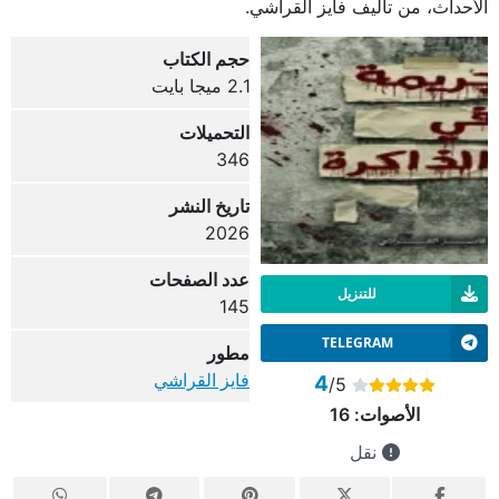
الأحداث، من تأليف فايز القراشي.
حجم الكتاب
2.1 ميجا بايت
التحميلات
346
تاريخ النشر
2026
عدد الصفحات
للتنزيل
145
TELEGRAM
مطور
فايز القراشي
4
/5
الأصوات:
16
نقل