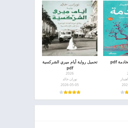
دمة pdf
تحميل رواية أيام ميري الشركسية
pdf
2026
ينار
نوران خالد
2026-05-05
202