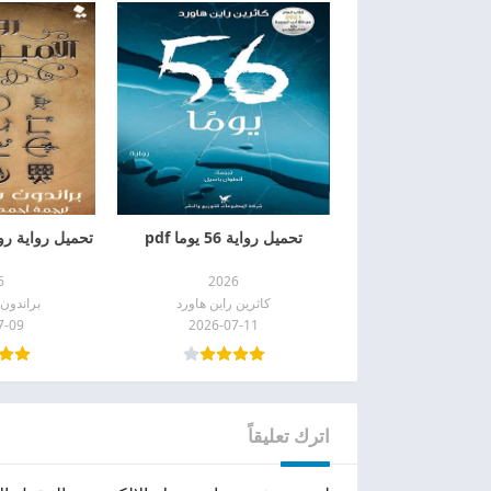
تحميل رواية 56 يوما pdf
تحميل رواية روح 
6
2026
كاثرين راين هاورد
براندون
7-09
2026-07-11
اترك تعليقاً