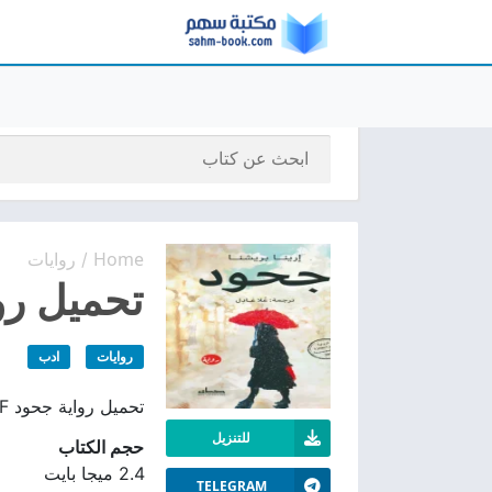
Home
روايات
/
تحميل رواي
روايات
ادب
تحميل رواية جحود PDF مجانًا، رواية نفسية عن العلاقات القاسية والصراعات العائلية. من تأليف إرينا بريشنا
للتنزيل
حجم الكتاب
2.4 ميجا بايت
TELEGRAM