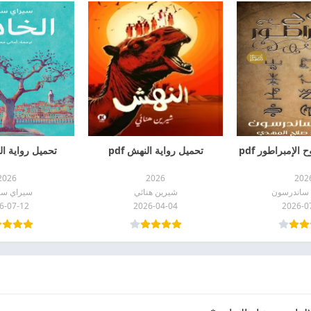
الإمبراطور pdf
تحميل رواية النهش pdf
تحميل رواية الخا
2026
2026
202
 ساندرسون
شيرين هنائي
سيراي ساه
6-07-12
2026-04-04
2026-0