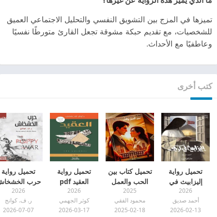
تميزها في المزج بين التشويق النفسي والتحليل الاجتماعي العميق
للشخصيات، مع تقديم حبكة مشوقة تجعل القارئ متورطًا نفسيًا
وعاطفيًا مع الأحداث.
كتب أخرى
تحميل رواية
تحميل كتاب بين
تحميل رواية
تحميل رواية
إليزابيث في
الحب والعمل
العقيد pdf
حرب الخشخا
2026
2026
2025
2026
كربلاء pdf
pdf
pdf
أحمد صديق
محمود الفقي
كوثر الجهمي
ر. ف. كوانج
2026-07-07
2026-03-17
2025-02-18
2026-02-13