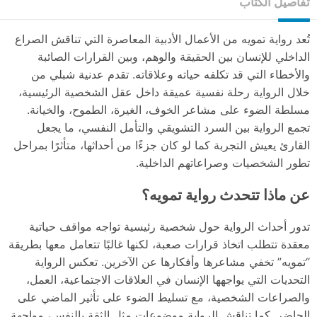
تفاصيل الكتاب
تُعد رواية تمويه من الأعمال الأدبية المعاصرة التي تناقش الصراع
الداخلي للإنسان بين الحقيقة والوهم، وبين القرارات الصائبة
والأخطاء التي قد تكلفه حياته وعلاقاته. تقدم عدنية شبلي من
خلال الرواية رحلة نفسية عميقة داخل عقل الشخصية الرئيسية،
مسلطة الضوء على مشاعر الخوف، الغيرة، الطموح، والخيانة.
تجمع الرواية بين السرد التشويقي والتأمل النفسي، ما يجعل
القارئ يعيش التجربة كما لو كان جزءًا من أحداثها، متأثرًا بمراحل
تطور الشخصيات وصراعاتهم الداخلية.
عن ماذا تتحدث رواية تمويه؟
تدور أحداث الرواية حول شخصية رئيسية تواجه مواقف حياتية
معقدة تتطلب اتخاذ قرارات صعبة، لكنها غالبًا تتعامل معها بطريقة
“تمويه” تخفي مشاعرها وأفكارها عن الآخرين. تعكس الرواية
التحديات التي يواجهها الإنسان في العلاقات الاجتماعية، العمل،
والصراعات الشخصية، مع تسليط الضوء على تأثير الماضي على
الحاضر. كما تناقش الرواية موضوعات مثل الثقة بالنفس، مواجهة