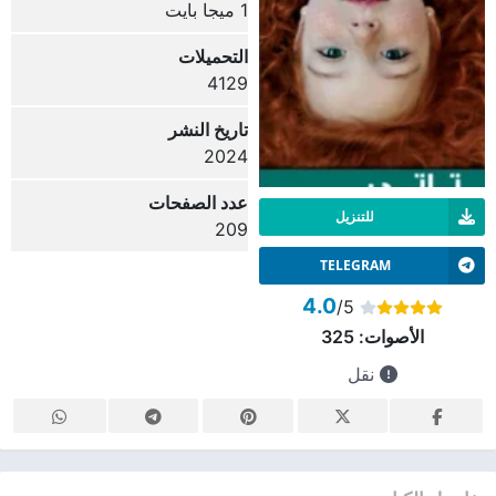
1 ميجا بايت
التحميلات
4129
تاريخ النشر
2024
عدد الصفحات
للتنزيل
209
TELEGRAM
4.0
/5
الأصوات:
325
نقل