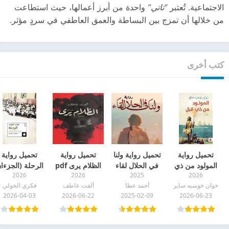
الاجتماعية. تُعتبر
“تاتي”
واحدة من أبرز أعمالها، حيث استطاعت
من خلالها أن تمزج بين البساطة والعمق العاطفي في سردٍ مؤثر.
كتب أخرى
تحميل رواية
تحميل رواية ولنا
تحميل رواية
تحميل رواية
المولود من ذي
في الحلال لقاء
الظلام يرى pdf
الرحلة (الجزءا
2026
2026
2025
2026
قبل pdf
أﺣﻤﺪ ﻋﻄﺎ pdf
الثاني والثالث)
خوان خوسيه ساير
أﺣﻤﺪ ﻋﻄﺎ
ألفت عاطف
فكري الخولي
pdf
2026-04-03
2026-06-22
2025-02-09
2026-06-23