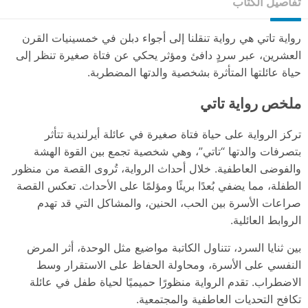
تفاصيل الكتاب
رواية تاتي هي رواية تنقلنا إلى أجواء دبلن في خمسينيات القرن
العشرين، عبر سردٍ دافئ ومؤثر يحكي عن فتاة صغيرة تنظر إلى
حياة عائلتها المتأثرة بشخصية والدتها المضطربة.
ملخص رواية تاتي
تركز الرواية على حياة فتاة صغيرة في عائلة أيرلندية تتأثر
بتصرفات والدتها “تاتي”، وهي شخصية تجمع بين القوة الهشة
والفوضى العاطفية. خلال أحداث الرواية، تُروى القصة من منظور
الطفلة، مما يضفي بُعدًا بريئًا ومؤلمًا على الأحداث. تعكس القصة
صراعات الأسرة بين الحب، الحنين، والمشاكل التي قد تهدم
الروابط العائلية.
بين ثنايا السرد، تتناول الكاتبة مواضيع مثل الوحدة، أثر المرض
النفسي على الأسرة، ومحاولة الحفاظ على الاستقرار وسط
الاضطراب. تقدم الرواية منظورًا حميميًا لحياة طفل في عائلة
تكافح التحديات العاطفية والمجتمعية.