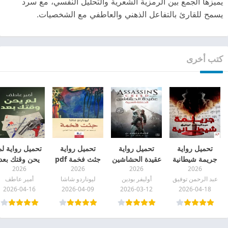
يميزها الجمع بين الرمزية الشعرية والتحليل النفسي، مع سرد
يسمح للقارئ بالتفاعل الذهني والعاطفي مع الشخصيات.
كتب أخرى
تحميل رواية
تحميل رواية
تحميل رواية
تحميل رواية لم
جريمة شيطانية
عقيدة الحشاشين
جثث فخمة pdf
يحن وقتك بعد
2026
2026
2026
2026
pdf
(الحملة السرية)
pdf
عبد الرحمن توفيق
أوليفر بودين
ليوناردو شاشا
أمير عاطف
pdf
2026-04-16
2026-04-09
2026-03-12
2026-04-18