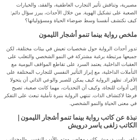
مصيرية، وتناقش تأثير التجارب العاطفية، والفقد، والخيارات
الصعبة على تشكيل الهوية. من خلال الأحداث، يبرز سؤال دائم:
كيف نكتشف أنفسنا وسط ضوضاء الحياة ومسؤولياتها؟
ملخص رواية بينما تنمو أشجار الليمون
تدور أحداث الرواية حول شخصيات تعيش في بيئات مختلفة، لكن
جميعها مرتبطة برغبة مشتركة في النمو الشخصي والتغلب على
العقبات الداخلية. يعتمد السرد على تقاطع المواقف اليومية مع
التأملات الداخلية، مع إبراز التأثير النفسي للتجارب المختلفة على
الأفراد. تظهر الرواية كيف يمكن للصبر والوعي الذاتي أن يتحولا
إلى أدوات للنجاة، وكيف أن التحديات، مهما كانت صعبة، تصبح
فرصًا لاكتشاف الذات. تنتهي الرواية بنبرة تأملية تبعث على التفكر
في معنى الحياة والنمو الشخصي.
نبذة عن كاتب رواية بينما تنمو أشجار الليمون|
الكاتب زلفى ياسر درويش
زلفى ياسر درويش كاتب معاصر مهتم بالأدب النفسي والوجداني،