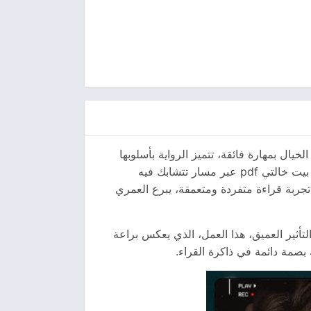
تحفة أدبية تنسج الواقعية مع خيوط الخيال بمهارة فائقة، تتميز الرواية بأسلوبها
الأدبي المبتكر والسرد الجذاب، حيث تقدم للقراء عالم مليئ بالشخصيات المصممة بعناية والتفاصيل المحكمة، تقودنا بيت خالتي pdf عبر مسار تتشابك فيه
جربة قراءة متفردة ومتعمقة، يبرع العمري
بداع والتأثير العميق، هذا العمل، الذي يعكس براعة
صمة دائمة في ذاكرة القراء.