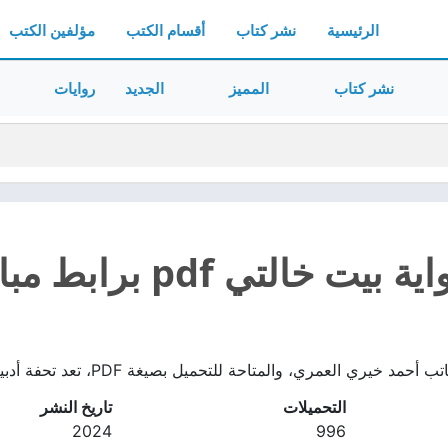
الرئيسية
نشر كتاب
أقسام الكتب
مؤلفين الكتب
نشر كتاب
المميز
الجديد
روايات
ت خالتي pdf برابط مباشر
مري، والمتاحة للتحميل بصيغة PDF، تعد تحفة أدبية تنسج الواقعية مع خيوط الخيال بمهارة فائقة
التحميلات
تاريخ النشر
2024
996