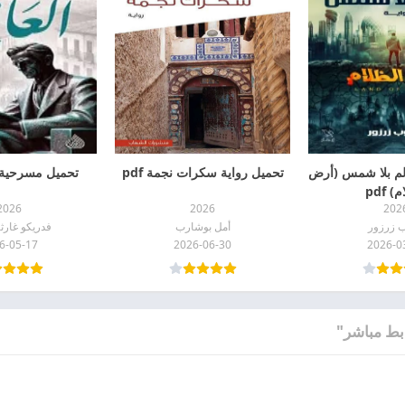
لم بلا شمس (أرض
تحميل رواية سكرات نجمة pdf
تحميل مسرحية الع
) pdf
2026
2026
202
ب زرزور
أمل بوشارب
فدريكو غارثي
6-05-17
2026-06-30
2026-0