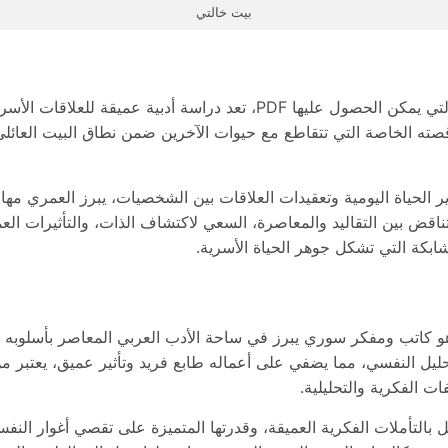
بيت خالتي
رواية بيت خالتي للكاتب أحمد خيري العمري، التي يمكن الحصول عليها PDF، تعد 
ه الخاصة التي تتقاطع مع حيوات الآخرين ضمن نطاق البيت العائلي،
وير الحياة اليومية وتعقيدات العلاقات بين الشخصيات، يبرز العمري م
اقض بين التقاليد والمعاصرة، السعي لاكتشاف الذات، والتأثيرات العم
شابكة التي تشكل جوهر الحياة الأسرية.
 كاتب ومفكر سوري يبرز في ساحة الأدب العربي المعاصر بأسلوبه الأ
يل النفسي، مما يضفي على أعماله طابع فريد وتأثير عميق، يعتبر من 
ات الفكرية والتحليلية.
التأملات الفكرية العميقة، وقدرتها المتميزة على تقصي أغوار النفس ا