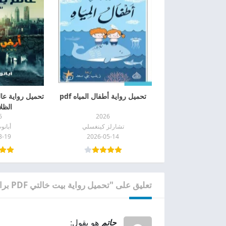
تحميل رواية أطفال المياه pdf
تحميل رواية عا
الظلام
6
2026
تشارلز كينغسلي
أبانو
3-19
2026-05-14
تعليق على "تحميل رواية بيت خالتي PDF برابط مباشر"
حاتم
هو يقول: