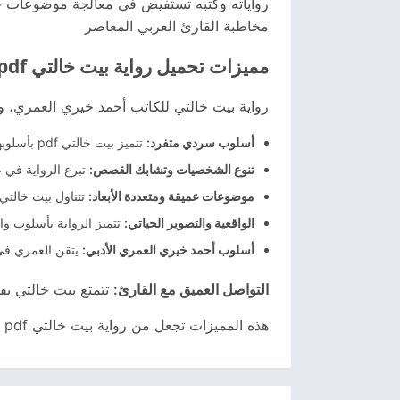
رواياته وكتبه تستفيض في معالجة موضوعات حيو
مخاطبة القارئ العربي المعاصر
مميزات تحميل رواية بيت خالتي pdf
رواية بيت خالتي للكاتب أحمد خيري العمري، والتي يمكن تحميلها بصيغة PDF، تحمل العد
أسلوب سردي متفرد:
تتميز بيت خالتي pdf بأسلوبها السردي الفريد الذي يجمع بين الوصف الدقيق والتحليل النفسي المعمق للشخصيات، ما يقدم تجربة قراءة غنية ومشوقة.
تنوع الشخصيات وتشابك القصص:
تبرع الرواية في 
موضوعات عميقة ومتعددة الأبعاد:
تتناول بيت خالتي
الواقعية والتصوير الحياتي:
تتميز الرواية بأسلوب وا
أسلوب أحمد خيري العمري الأدبي:
يتقن العمري في 
التواصل العميق مع القارئ:
تتمتع بيت خالتي بق
هذه المميزات تجعل من رواية بيت خالتي pdf عمل أدبي متميز يستحق القراءة والتأمل.