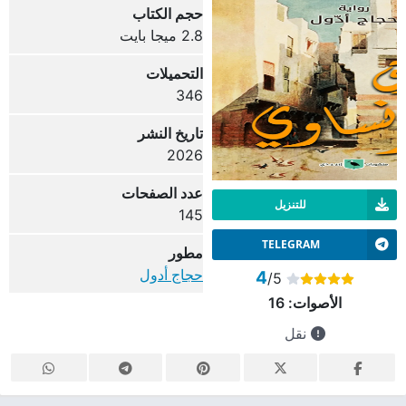
حجم الكتاب
2.8 ميجا بايت
التحميلات
346
تاريخ النشر
2026
عدد الصفحات
للتنزيل
145
TELEGRAM
مطور
حجاج أدول
4
/5
الأصوات:
16
نقل