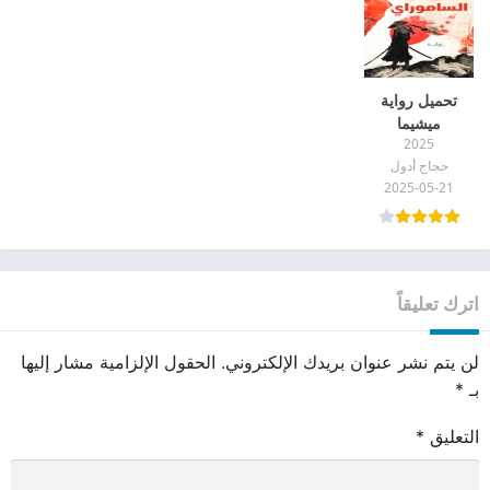
تحميل رواية
ميشيما
2025
الساموراي pdf
حجاج أدول
2025-05-21
اترك تعليقاً
لن يتم نشر عنوان بريدك الإلكتروني.
الحقول الإلزامية مشار إليها
بـ
*
التعليق
*