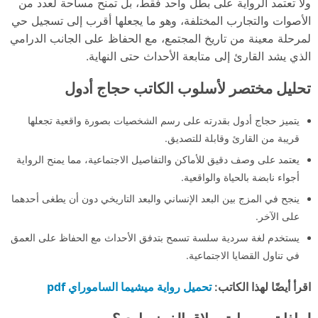
ولا تعتمد الرواية على بطل واحد فقط، بل تمنح مساحة لعدد من
الأصوات والتجارب المختلفة، وهو ما يجعلها أقرب إلى تسجيل حي
لمرحلة معينة من تاريخ المجتمع، مع الحفاظ على الجانب الدرامي
الذي يشد القارئ إلى متابعة الأحداث حتى النهاية.
تحليل مختصر لأسلوب الكاتب حجاج أدول
يتميز حجاج أدول بقدرته على رسم الشخصيات بصورة واقعية تجعلها
قريبة من القارئ وقابلة للتصديق.
يعتمد على وصف دقيق للأماكن والتفاصيل الاجتماعية، مما يمنح الرواية
أجواء نابضة بالحياة والواقعية.
ينجح في المزج بين البعد الإنساني والبعد التاريخي دون أن يطغى أحدهما
على الآخر.
يستخدم لغة سردية سلسة تسمح بتدفق الأحداث مع الحفاظ على العمق
في تناول القضايا الاجتماعية.
تحميل رواية ميشيما الساموراي pdf
اقرأ أيضًا لهذا الكاتب: