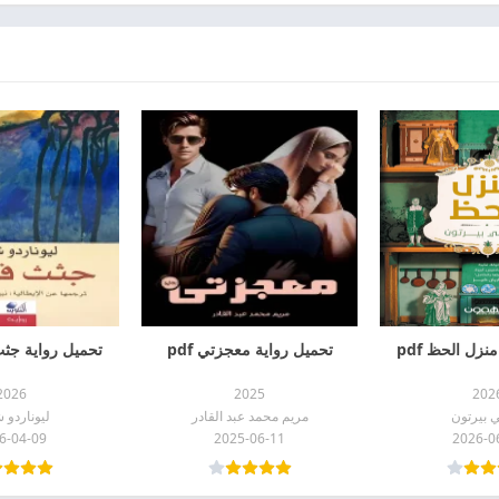
نزل الحظ pdf
تحميل رواية معجزتي pdf
تحميل رواية جثث 
2026
2025
202
 بيرتون
مريم محمد عبد القادر
ليوناردو 
6-04-09
2025-06-11
2026-0