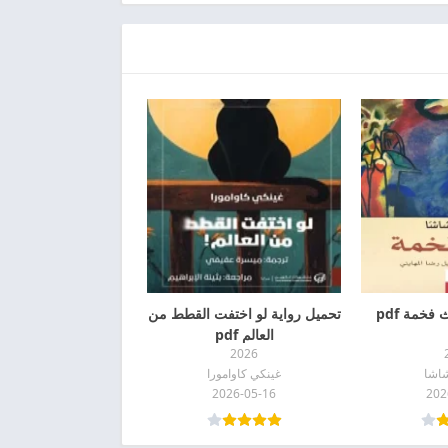
فخمة pdf
تحميل رواية لو اختفت القطط من
العالم pdf
2026
شاشا
غينكي كاوامورا
2026-05-16
202