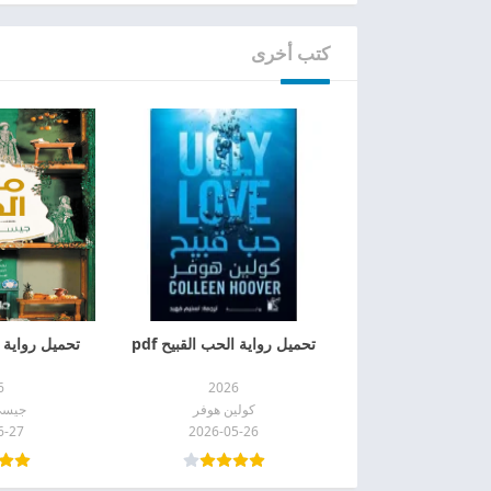
كتب أخرى
تحميل رواية الحب القبيح pdf
تحميل رواية م
6
2026
كولين هوفر
جيسي
6-27
2026-05-26