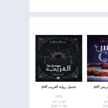
يس pdf
تحميل رواية الغريب pdf
2025
اير
فهد بن نايف
2025-11-20
202