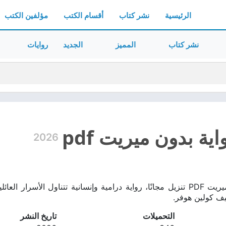
الرئيسية
نشر كتاب
أقسام الكتب
مؤلفين الكتب
نشر كتاب
المميز
الجديد
روايات
ية بدون ميريت pdf
2026
تحميل رواية بدون ميريت PDF تنزيل مجانًا، رواية درامية وإنسانية تتناول 
ليف كولين هوفر.
التحميلات
تاريخ النشر