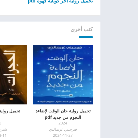
تحميل رواية آخر كوباية قهوة pdf
كتب أخرى
تحميل رواية حان الوقت لإضاءة
تحميل رواية 
النجوم من جديد pdf
6
2024
فيرجيني غريمالدي
شيري
3-11
2024-11-27