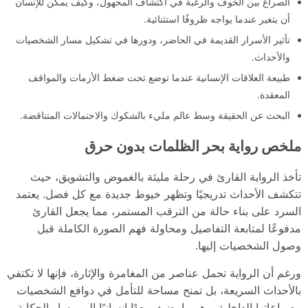
الصراع بين الخوف والرغبة في اكتشاف المجهول، وكيف يمكن للإنسان
أن يتغير عندما يواجه ظروفًا استثنائية.
تأثير الأسرار القديمة في الحاضر، ودورها في تشكيل مسار الشخصيات
والأحداث.
طبيعة العلاقات الإنسانية عندما توضع تحت ضغط الأزمات والمواقف
المعقدة.
البحث عن الحقيقة وسط عالم مليء بالشكوك والاحتمالات المتناقضة.
ملخص رواية بحر الظلمات بدون حرق
تأخذ الرواية القارئ في رحلة مليئة بالغموض والتشويق، حيث
تتكشف الأحداث تدريجيًا وتظهر خيوط جديدة مع كل فصل. يعتمد
السرد على بناء حالة من الترقب المستمر، مما يجعل القارئ
مدفوعًا لمتابعة التفاصيل ومحاولة فهم الصورة الكاملة قبل
وصول الشخصيات إليها.
ورغم أن الرواية تحمل عناصر من المغامرة والإثارة، فإنها لا تكتفي
بالأحداث السريعة، بل تمنح مساحة للتأمل في دوافع الشخصيات
وصراعاتها الداخلية، وهو ما يضيف بعدًا إنسانيًا إلى مسار الحكاية.