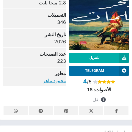
2.8 ميجا بايت
التحميلات
346
تاريخ النشر
2026
عدد الصفحات
للتنزيل
223
TELEGRAM
مطور
محمود ماهر
4
/5
الأصوات:
16
نقل