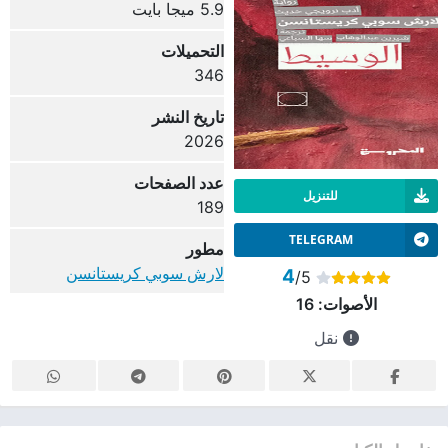
5.9 ميجا بايت
التحميلات
346
تاريخ النشر
2026
عدد الصفحات
للتنزيل
189
TELEGRAM
مطور
لارش سوبي كريستانسن
4
/5
الأصوات:
16
نقل