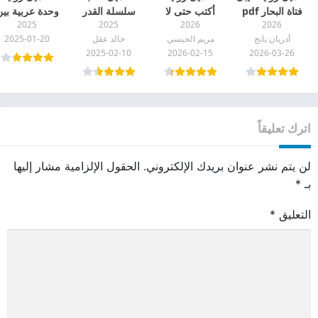
فتاة البحار pdf
أكتب حتى لا
سلسلة القدر
وحدة عربية بي
2025
2025
2026
2026
أصاب بالجنون
المسموح خالد
الحلم والواقع
أدريان يانج
مريم الحيسي
خالد عقل
2025-01-20
pdf
عقل pdf
صبري محمد
2025-02-10
2026-02-15
2026-03-26
الشيباني pdf
اترك تعليقاً
لن يتم نشر عنوان بريدك الإلكتروني.
الحقول الإلزامية مشار إليها
بـ
*
التعليق
*