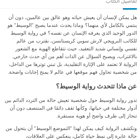
تفاصيل الكتاب
هل يمكن لإنسان أن يعيش حياته وهو عالق بين عالمين، دون أن
ينتمي بالكامل لأي منهما؟ وماذا يحدث عندما يصبح “الوسيط” هو
الدور الوحيد الذي يعرفه الإنسان عن نفسه؟ في رواية الوسيط
للكاتب النرويجي لارش سوبي كريستانسن، نقترب من عالم
نفسي وإنساني شديد التعقيد، حيث تتقاطع الهوية مع الشعور
بالاغتراب، ويصبح السؤال عن الذات أهم من أي حدث خارجي.
الرواية لا تعتمد على الإثارة التقليدية، بل تبني توترها من الداخل،
من شخصية تحاول فهم موقعها في عالم لا يمنح إجابات واضحة.
عن ماذا تتحدث رواية الوسيط؟
تدور رواية الوسيط حول شخصية تعيش حالة من التردد الدائم بين
أدوار مختلفة في حياتها، وكأنها تقف دائمًا في المنتصف دون أن
تنحاز إلى طرف واضح أو هوية مستقرة.
وتكشف الرواية كيف يمكن لهذا “التموضع الوسيط” أن يتحول من
حالة عابرة إلى نمط حياة كامل، ينعكس على العلاقات،