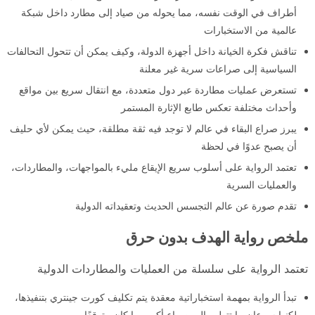
أطراف في الوقت نفسه، مما يحوله من صياد إلى مطارد داخل شبكة
عالمية من الاستخبارات
تناقش فكرة الخيانة داخل أجهزة الدولة، وكيف يمكن أن تتحول التحالفات
السياسية إلى صراعات سرية غير معلنة
تستعرض عمليات مطاردة عبر دول متعددة، مع انتقال سريع بين مواقع
وأحداث مختلفة تعكس طابع الإثارة المستمر
يبرز صراع البقاء في عالم لا توجد فيه ثقة مطلقة، حيث يمكن لأي حليف
أن يصبح عدوًا في لحظة
تعتمد الرواية على أسلوب سريع الإيقاع مليء بالمواجهات، والمطاردات،
والعمليات السرية
تقدم صورة عن عالم التجسس الحديث وتعقيداته الدولية
ملخص رواية الهدف بدون حرق
تعتمد الرواية على سلسلة من العمليات والمطاردات الدولية
تبدأ الرواية بمهمة استخباراتية معقدة يتم تكليف كورت جينتري بتنفيذها،
لكنها سرعان ما تتطور إلى صراع أكبر مما كان متوقعًا