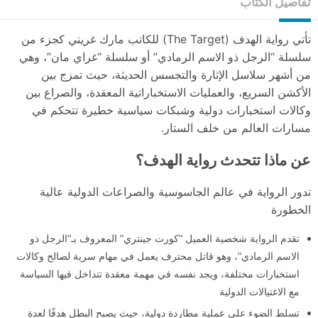
تفاصيل الكتاب
تأتي رواية الهدف (The Target) للكاتب مارك غريني كجزء من
سلسلة “الرجل ذو الاسم الرمادي” أو سلسلة “غراي مان”، وهي
من أشهر سلاسل الإثارة والتجسس الحديثة، حيث تمزج بين
الأكشن السريع، والعمليات الاستخباراتية المعقدة، والصراع بين
وكالات استخبارات دولية وشبكات سياسية خطيرة تتحكم في
مسارات العالم من خلف الستار.
عن ماذا تتحدث رواية الهدف؟
تدور الرواية في عالم الجاسوسية والصراعات الدولية عالية
الخطورة
تقدم الرواية شخصية العميل “كورت جينتري” المعروف بـ“الرجل ذو
الاسم الرمادي”، وهو قاتل محترف يعمل في مهام سرية لصالح وكالات
استخبارات مختلفة، ويجد نفسه في مهمة معقدة تتداخل فيها السياسة
مع الاغتيالات الدولية
تسلط الضوء على عملية مطاردة دولية، حيث يصبح البطل هدفًا لعدة