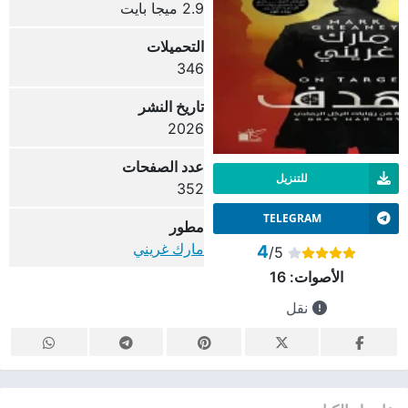
2.9 ميجا بايت
التحميلات
346
تاريخ النشر
2026
عدد الصفحات
للتنزيل
352
TELEGRAM
مطور
مارك غريني
4
/5
الأصوات:
16
نقل