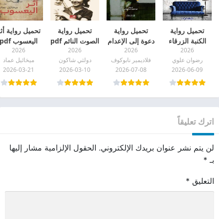
تحميل رواية
تحميل رواية
تحميل رواية
تحميل رواية أث
الكنبة الزرقاء
دعوة إلى الإعدام
الصوت النائم pdf
اليعسوب pdf
2026
2026
2026
2026
pdf
pdf
رضوان علوي
فلاديمير نابوكوف
دولثي شاكون
ميخائيل عماد
2026-03-21
2026-03-10
2026-07-08
2026-06-09
اترك تعليقاً
لن يتم نشر عنوان بريدك الإلكتروني.
الحقول الإلزامية مشار إليها
بـ
*
التعليق
*