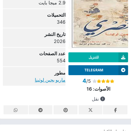
2.9 ميجا بايت
التحميلات
346
تاريخ النشر
2026
عدد الصفحات
للتنزيل
554
TELEGRAM
مطور
ماريو بجين لوثينا
4
/5
الأصوات:
16
نقل