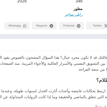
2026
346
مطور
رايلي ساجر
Whatsapp
Telegram
Pinterest
Twitter
لتك قد لا تكون مجرد خيال؟ هذا السؤال المشحون بالغموض يقود الك
ين التشويق النفسي والأسرار العائلية والأجواء المريبة. منذ الصفحات 
ا من متعة القراءة.
لام؟
 ارتبط بحكايات غامضة وأحداث أثارت الجدل لسنوات طويلة. وعندما 
التي تتعلق بالماضي والحقيقة وما إذا كانت الروايات المتداولة عن ا
، منها: