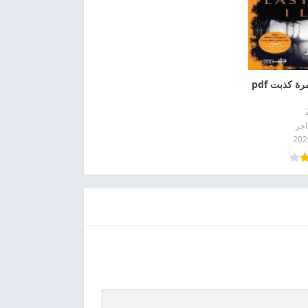
ة كذبت pdf
اجر
202