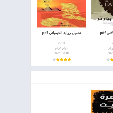
ي pdf
تحميل رواية الخيميائي pdf
2025
رتر
باولو كويلو
2025-08-06
202