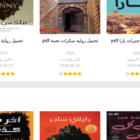
رات يارا pdf
تحميل رواية سكرات نجمة pdf
تحميل رواية لان
2025
2026
202
الربيعي
أمل بوشارب
ماكس بو
5-05-21
2026-06-30
2026-0