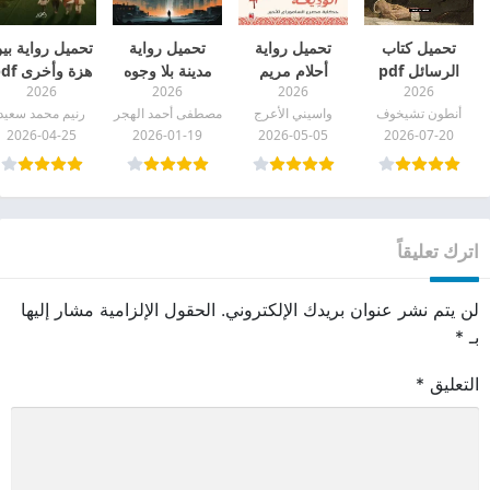
تحميل كتاب
تحميل رواية
تحميل رواية
تحميل رواية بي
الرسائل pdf
أحلام مريم
مدينة بلا وجوه
هزة وأخرى pdf
2026
2026
2026
2026
الوديعة pdf
pdf
أنطون تشيخوف
واسيني الأعرج
مصطفى أحمد الهجر
رنيم محمد سعيد
2026-04-25
2026-01-19
2026-05-05
2026-07-20
اترك تعليقاً
لن يتم نشر عنوان بريدك الإلكتروني.
الحقول الإلزامية مشار إليها
بـ
*
التعليق
*