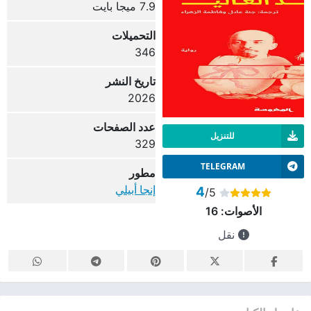
7.9 ميجا بايت
التحميلات
346
تاريخ النشر
2026
عدد الصفحات
للتنزيل
329
TELEGRAM
مطور
إنجا أبيلي
4
/5
الأصوات:
16
نقل