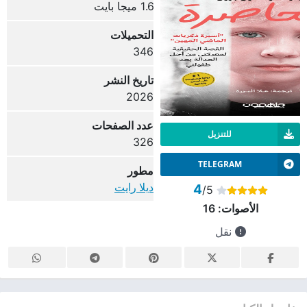
1.6 ميجا بايت
التحميلات
346
تاريخ النشر
2026
عدد الصفحات
للتنزيل
326
TELEGRAM
مطور
ديلا رايت
4
/5
الأصوات:
16
نقل