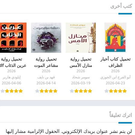
كتب أخرى
تحميل كتاب أخبار
تحميل رواية
تحميل رواية
تحميل رواية
الظراف
منازل الأمس
مشاعر الموت
عرين الذئاب pdf
2026
2026
2026
2026
والمتماجنين pdf
pdf
pdf
أبو الفرج ابن الجوزي
سومر شحاد
فهد بن نايف
إيلودي هاربر
2026-04-06
2026-04-14
2026-03-19
2026-04-23
اترك تعليقاً
لن يتم نشر عنوان بريدك الإلكتروني.
الحقول الإلزامية مشار إليها