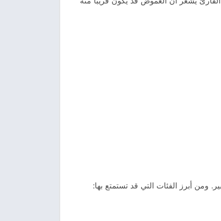
القارئ يشعر أن الغموض قد يكون قريبًا منه
 ومن أبرز الفئات التي قد تستمتع بها: