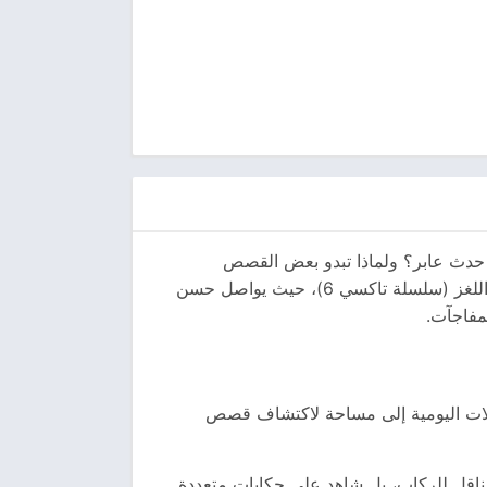
د حدث عابر؟ ولماذا تبدو بعض القصص
البسيطة قادرة على فتح أبواب من التشويق أكثر من الروايات المعقدة؟ هذه الأسئلة تشكل المدخل الأساسي لرواية اللغز (سلسلة تاكسي 6)، حيث يواصل حسن
لمفاجآت.
حلات اليومية إلى مساحة لاكتشاف قصص
 ناقل للركاب، بل شاهد على حكايات متعددة