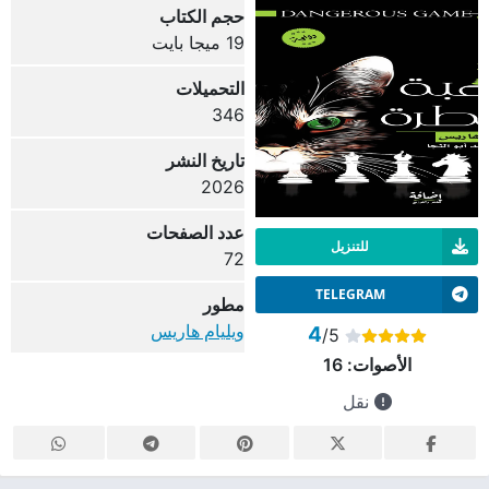
حجم الكتاب
19 ميجا بايت
التحميلات
346
تاريخ النشر
2026
عدد الصفحات
للتنزيل
72
TELEGRAM
مطور
ويليام هاريس
4
/5
الأصوات:
16
نقل