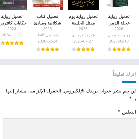
تحميل رواية
تحميل رواية يوم
تحميل كتاب
تحميل رواية
عجلة الزمن
مقتل الخليفة
شكلانية ومبادئ
حكايات كانتربر
2024
2026
2026
2026
(الصيد العظيم)
pdf
العالم الحسي
pdf
روبرت جوردان
عمرو العروسي
إيمانويل كانط
2024-11-23
pdf
والعقلاني pdf
2026-02-24
2026-07-27
2026-02-13
اترك تعليقاً
لن يتم نشر عنوان بريدك الإلكتروني.
الحقول الإلزامية مشار إليها
بـ
*
التعليق
*