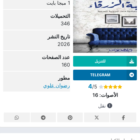
1 ميجا بايت
التحميلات
346
تاريخ النشر
2026
عدد الصفحات
للتنزيل
160
TELEGRAM
مطور
رضوان علوي
4
/5
الأصوات:
16
نقل