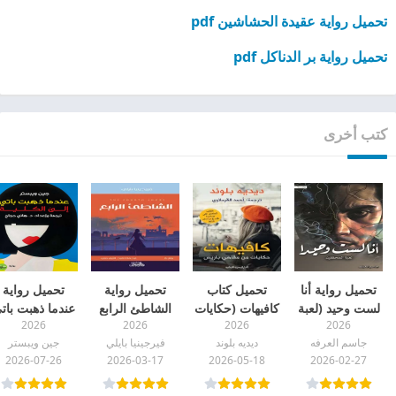
تحميل رواية عقيدة الحشاشين pdf
تحميل رواية بر الدناكل pdf
كتب أخرى
تحميل رواية أنا
تحميل كتاب
تحميل رواية
تحميل رواية
لست وحيد (لعبة
كافيهات (حكايات
الشاطئ الرابع
عندما ذهبت بات
2026
2026
2026
2026
المحققين) pdf
من مقاهي
pdf
إلى الكلية pdf
جاسم العرفه
ديديه بلوند
فيرجينيا بايلي
جين ويبستر
باريس) pdf
2026-07-26
2026-03-17
2026-05-18
2026-02-27