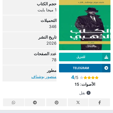
حجم الكتاب
1 ميجا بايت
التحميلات
346
تاريخ النشر
2026
عدد الصفحات
للتنزيل
78
TELEGRAM
مطور
منصور بوشناف
4
/5
الأصوات:
15
نقل