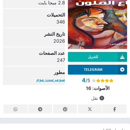
2.8 ميجا بايت
التحميلات
346
تاريخ النشر
2026
عدد الصفحات
للتنزيل
247
TELEGRAM
مطور
سومرست موم
4
/5
الأصوات:
16
نقل