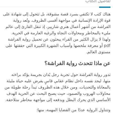
تفاصيل الكتاب
هناك كتب لا تكتفي بسرد قصة مشوقة، بل تتحول إلى شهادة على
قوة الإرادة الإنسانية في مواجهة أقسى الظروف. وتُعد رواية
الفراشة من أشهر أعمال هنري شاريير، إذ تنقل القارئ إلى عالم
مليء بالمخاطر ومحاولات النجاة والرغبة العارمة في الحرية.
ولهذا لا يزال الكثير من القراء يبحثون عن تحميل رواية الفراشة
pdf أو معرفة ملخصها وأسباب الشهرة الكبيرة التي حققتها على
مستوى العالم.
عن ماذا تتحدث رواية الفراشة؟
تدور رواية الفراشة حول تجربة رجل يُدان بجريمة يؤكد براءته
منها، ليجد نفسه داخل نظام عقابي قاسٍ يفرض عليه حياة مليئة
بالمعاناة والتحديات. ومن خلال هذه الظروف تبدأ رحلة طويلة من
محاولات الهروب والصمود، حيث يصبح البحث عن الحرية الهدف
الأساسي الذي يحرك البطل ويدفعه إلى مواجهة مخاطر متلاحقة.
وتتناول الرواية عددًا من القضايا المهمة، منها: