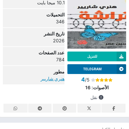
10.1 ميجا بايت
التحميلات
346
تاريخ النشر
2026
عدد الصفحات
للتنزيل
784
TELEGRAM
مطور
هنري شاريير
4
/5
الأصوات:
16
نقل