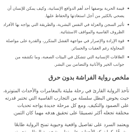
قيمة الحرية بوصفها أحد أهم الدوافع الإنسانية، وكيف يمكن للإنسان أن
يضحي بالكثير من أجل استعادتها والحفاظ عليها.
تأثير السجن والعزلة في النفس البشرية، والطريقة التي يواجه بها الأفراد
الظروف القاسية والمواقف الاستثنائية.
قوة الإرادة والإصرار في مواجهة الفشل المتكرر، والقدرة على مواصلة
المحاولة رغم العقبات والخسائر.
العلاقات الإنسانية التي تتشكل في البيئات الصعبة، وما تكشفه من
جوانب الخير والأنانية والتضامن بين البشر.
ملخص رواية الفراشة بدون حرق
تأخذ الرواية القارئ في رحلة مليئة بالمغامرات والأحداث المتوترة،
حيث يخوض البطل سلسلة من التجارب القاسية التي تختبر قدرته
على الصمود والتكيف. ومع كل مرحلة جديدة يواجه تحديات
مختلفة تجعله أكثر تصميمًا على تحقيق هدفه مهما كان الثمن.
ويعتمد السرد على تفاصيل واقعية وحيوية تمنح الرواية طابعًا
مشوقًا، كما تركز الأحداث على تطور شخصية البطل وتجربته